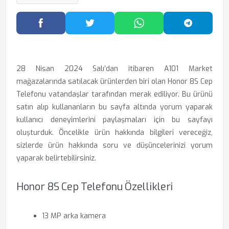
Facebook'ta Paylaş
Twitter'da Paylaş
WhatsApp'ta Paylaş
Telegram
28 Nisan 2024 Salı’dan itibaren A101 Market
mağazalarında satılacak ürünlerden biri olan Honor 8S Cep
Telefonu vatandaşlar tarafından merak ediliyor. Bu ürünü
satın alıp kullananların bu sayfa altında yorum yaparak
kullanıcı deneyimlerini paylaşmaları için bu sayfayı
oluşturduk. Öncelikle ürün hakkında bilgileri vereceğiz,
sizlerde ürün hakkında soru ve düşüncelerinizi yorum
yaparak belirtebilirsiniz.
Honor 8S Cep Telefonu Özellikleri
13 MP arka kamera