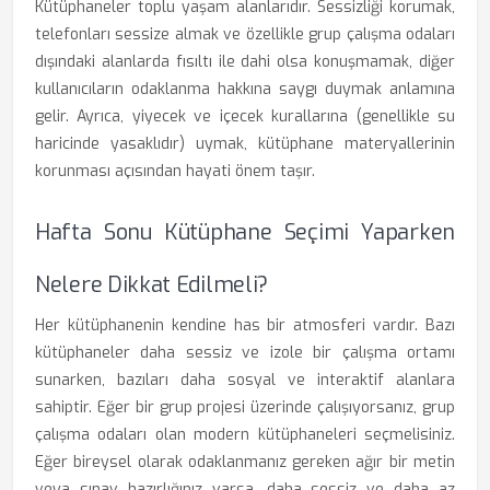
Kütüphaneler toplu yaşam alanlarıdır. Sessizliği korumak,
telefonları sessize almak ve özellikle grup çalışma odaları
dışındaki alanlarda fısıltı ile dahi olsa konuşmamak, diğer
kullanıcıların odaklanma hakkına saygı duymak anlamına
gelir. Ayrıca, yiyecek ve içecek kurallarına (genellikle su
haricinde yasaklıdır) uymak, kütüphane materyallerinin
korunması açısından hayati önem taşır.
Hafta Sonu Kütüphane Seçimi Yaparken
Nelere Dikkat Edilmeli?
Her kütüphanenin kendine has bir atmosferi vardır. Bazı
kütüphaneler daha sessiz ve izole bir çalışma ortamı
sunarken, bazıları daha sosyal ve interaktif alanlara
sahiptir. Eğer bir grup projesi üzerinde çalışıyorsanız, grup
çalışma odaları olan modern kütüphaneleri seçmelisiniz.
Eğer bireysel olarak odaklanmanız gereken ağır bir metin
veya sınav hazırlığınız varsa, daha sessiz ve daha az