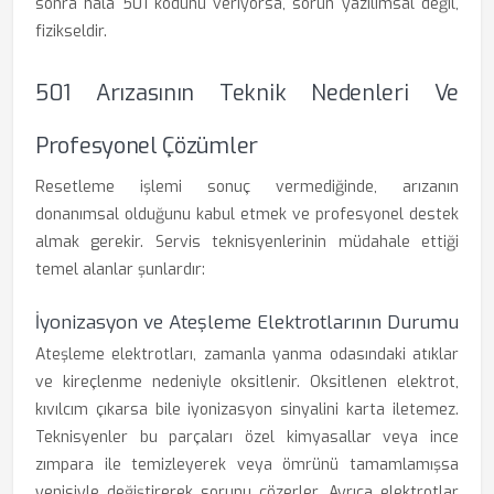
sonra hala 501 kodunu veriyorsa, sorun yazılımsal değil,
fizikseldir.
501 Arızasının Teknik Nedenleri Ve
Profesyonel Çözümler
Resetleme işlemi sonuç vermediğinde, arızanın
donanımsal olduğunu kabul etmek ve profesyonel destek
almak gerekir. Servis teknisyenlerinin müdahale ettiği
temel alanlar şunlardır:
İyonizasyon ve Ateşleme Elektrotlarının Durumu
Ateşleme elektrotları, zamanla yanma odasındaki atıklar
ve kireçlenme nedeniyle oksitlenir. Oksitlenen elektrot,
kıvılcım çıkarsa bile iyonizasyon sinyalini karta iletemez.
Teknisyenler bu parçaları özel kimyasallar veya ince
zımpara ile temizleyerek veya ömrünü tamamlamışsa
yenisiyle değiştirerek sorunu çözerler. Ayrıca elektrotlar