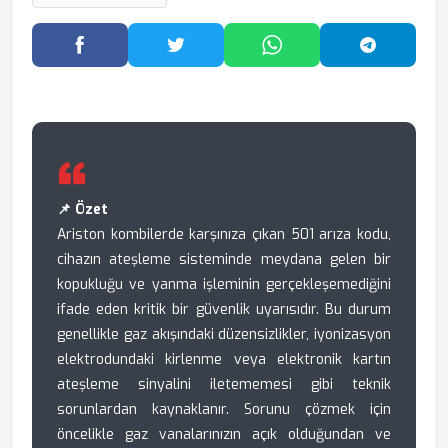
Facebook'ta Paylaş
Twitter'da Paylaş
WhatsApp'ta Paylaş
Telegram
📌 Özet
Ariston kombilerde karşınıza çıkan 501 arıza kodu,
cihazın ateşleme sisteminde meydana gelen bir
kopukluğu ve yanma işleminin gerçekleşemediğini
ifade eden kritik bir güvenlik uyarısıdır. Bu durum
genellikle gaz akışındaki düzensizlikler, iyonizasyon
elektrodundaki kirlenme veya elektronik kartın
ateşleme sinyalini iletememesi gibi teknik
sorunlardan kaynaklanır. Sorunu çözmek için
öncelikle gaz vanalarınızın açık olduğundan ve