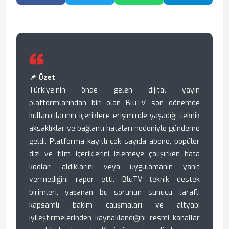
Facebook'ta Paylaş
Twitter'da Paylaş
WhatsApp'ta Paylaş
Telegram
📌 Özet
Türkiye’nin önde gelen dijital yayın
platformlarından biri olan BluTV, son dönemde
kullanıcılarının içeriklere erişiminde yaşadığı teknik
aksaklıklar ve bağlantı hataları nedeniyle gündeme
geldi. Platforma kayıtlı çok sayıda abone, popüler
dizi ve film içeriklerini izlemeye çalışırken hata
kodları aldıklarını veya uygulamanın yanıt
vermediğini rapor etti. BluTV teknik destek
birimleri, yaşanan bu sorunun sunucu taraflı
kapsamlı bakım çalışmaları ve altyapı
iyileştirmelerinden kaynaklandığını resmi kanallar