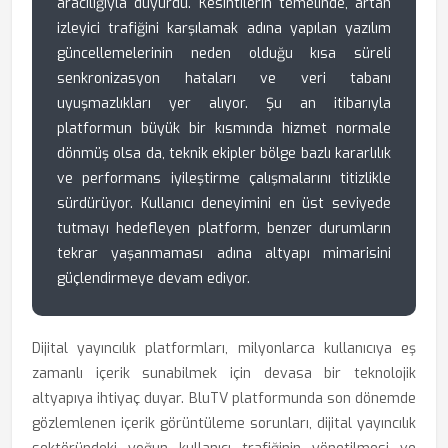
aracılığıyla duyurdu. Kesintilerin temelinde, artan
izleyici trafiğini karşılamak adına yapılan yazılım
güncellemelerinin neden olduğu kısa süreli
senkronizasyon hataları ve veri tabanı
uyuşmazlıkları yer alıyor. Şu an itibarıyla
platformun büyük bir kısmında hizmet normale
dönmüş olsa da, teknik ekipler bölge bazlı kararlılık
ve performans iyileştirme çalışmalarını titizlikle
sürdürüyor. Kullanıcı deneyimini en üst seviyede
tutmayı hedefleyen platform, benzer durumların
tekrar yaşanmaması adına altyapı mimarisini
güçlendirmeye devam ediyor.
Dijital yayıncılık platformları, milyonlarca kullanıcıya eş
zamanlı içerik sunabilmek için devasa bir teknolojik
altyapıya ihtiyaç duyar. BluTV platformunda son dönemde
gözlemlenen içerik görüntüleme sorunları, dijital yayıncılık