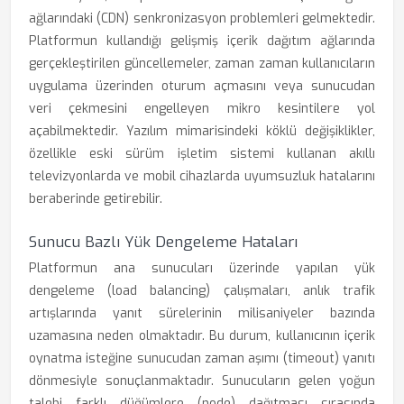
ağlarındaki (CDN) senkronizasyon problemleri gelmektedir.
Platformun kullandığı gelişmiş içerik dağıtım ağlarında
gerçekleştirilen güncellemeler, zaman zaman kullanıcıların
uygulama üzerinden oturum açmasını veya sunucudan
veri çekmesini engelleyen mikro kesintilere yol
açabilmektedir. Yazılım mimarisindeki köklü değişiklikler,
özellikle eski sürüm işletim sistemi kullanan akıllı
televizyonlarda ve mobil cihazlarda uyumsuzluk hatalarını
beraberinde getirebilir.
Sunucu Bazlı Yük Dengeleme Hataları
Platformun ana sunucuları üzerinde yapılan yük
dengeleme (load balancing) çalışmaları, anlık trafik
artışlarında yanıt sürelerinin milisaniyeler bazında
uzamasına neden olmaktadır. Bu durum, kullanıcının içerik
oynatma isteğine sunucudan zaman aşımı (timeout) yanıtı
dönmesiyle sonuçlanmaktadır. Sunucuların gelen yoğun
talebi farklı düğümlere (node) dağıtması sırasında