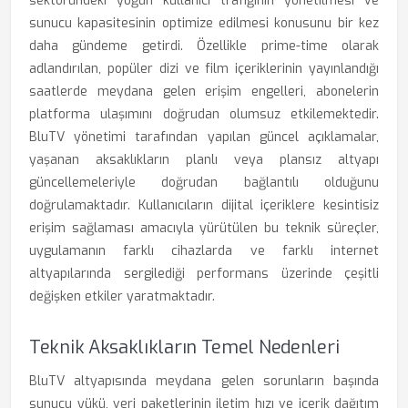
sektöründeki yoğun kullanıcı trafiğinin yönetilmesi ve
sunucu kapasitesinin optimize edilmesi konusunu bir kez
daha gündeme getirdi. Özellikle prime-time olarak
adlandırılan, popüler dizi ve film içeriklerinin yayınlandığı
saatlerde meydana gelen erişim engelleri, abonelerin
platforma ulaşımını doğrudan olumsuz etkilemektedir.
BluTV yönetimi tarafından yapılan güncel açıklamalar,
yaşanan aksaklıkların planlı veya plansız altyapı
güncellemeleriyle doğrudan bağlantılı olduğunu
doğrulamaktadır. Kullanıcıların dijital içeriklere kesintisiz
erişim sağlaması amacıyla yürütülen bu teknik süreçler,
uygulamanın farklı cihazlarda ve farklı internet
altyapılarında sergilediği performans üzerinde çeşitli
değişken etkiler yaratmaktadır.
Teknik Aksaklıkların Temel Nedenleri
BluTV altyapısında meydana gelen sorunların başında
sunucu yükü, veri paketlerinin iletim hızı ve içerik dağıtım