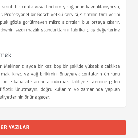
r sızıntı bir conta veya hortum yırtığından kaynaklanıyorsa,
 Profesyonel bir Bosch yetkili servisi, sızıntının tam yerini
plak gözle görülmeyen mikro sızıntıları bile ortaya çıkarır.
inenin sızdırmazlık standartlarını fabrika çıkış değerlerine
emek
. Makinenizi ayda bir kez, boş bir şekilde yüksek sıcaklıkta
ştırmak, kireç ve yağ birikimini önleyerek contaların ömrünü
en önce kaba atıklardan arındırmak, tahliye sistemine giden
fifletir. Unutmayın, doğru kullanım ve zamanında yapılan
aliyetlerinin önüne geçer.
ER YAZILAR