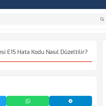
i E15 Hata Kodu Nasıl Düzeltilir?
'da Paylaş
WhatsApp'ta Paylaş
Telegram'da Payl