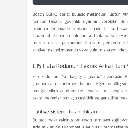
Bosch BSH-3 serisi bulaşık makineleri, üstün A
sensör tabanlı güvenlik uyarıları verebilir. B
bildiriminden ziyade, makinenizi ciddi bir su has
Cihazın alt kısmında bulunan su toplama haznesind
motorun zarar görmemesi için tüm işlemleri durdu
tahliye mekanizmasında veya yalıtım sisteminde bir
E15 Hata Kodunun Teknik Arka Planı 
E15 kodu, bir "su kaçağı algılama" uyarısıdır. 
şamandıra mekanizması bulunur. Eğer bu bölgeye h
olduğu mikro anahtarı tetikleyerek makineyi 
teknik nedenler oldukça çeşitlidir ve genellikle me
Tahliye Sistemi Tıkanıklıkları
Bulaşık makinesinin suyu dışarı atmasını sağlaya
gıda atıklarıyla tıkanması, suyun geri tepmesine 