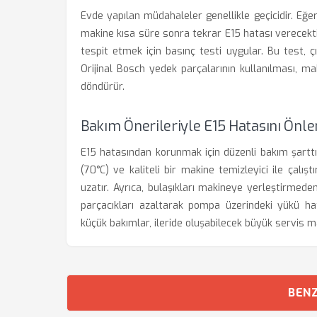
Evde yapılan müdahaleler genellikle geçicidir. Eğe
makine kısa süre sonra tekrar E15 hatası verecektir.
tespit etmek için basınç testi uygular. Bu test, çı
Orijinal Bosch yedek parçalarının kullanılması, mak
döndürür.
Bakım Önerileriyle E15 Hatasını Önl
E15 hatasından korunmak için düzenli bakım şarttır
(70°C) ve kaliteli bir makine temizleyici ile çalı
uzatır. Ayrıca, bulaşıkları makineye yerleştirmed
parçacıkları azaltarak pompa üzerindeki yükü ha
küçük bakımlar, ileride oluşabilecek büyük servis m
BENZ