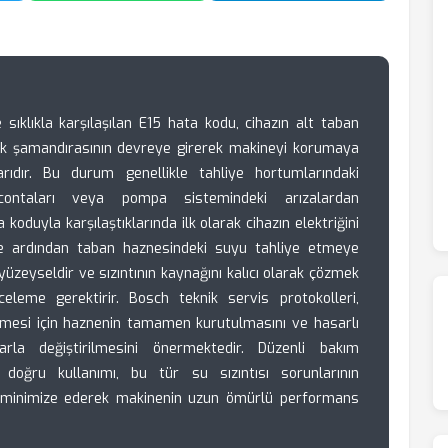
sıklıkla karşılaşılan E15 hata kodu, cihazın alt taban
nlik şamandırasının devreye girerek makineyi korumaya
arıdır. Bu durum genellikle tahliye hortumlarındaki
 contaları veya pompa sistemindeki arızalardan
 koduyla karşılaştıklarında ilk olarak cihazın elektriğini
ve ardından taban haznesindeki suyu tahliye etmeye
yüzeyseldir ve sızıntının kaynağını kalıcı olarak çözmek
nceleme gerektirir. Bosch teknik servis protokolleri,
lmesi için haznenin tamamen kurutulmasını ve hasarlı
larla değiştirilmesini önermektedir. Düzenli bakım
 doğru kullanımı, bu tür su sızıntısı sorunlarının
e minimize ederek makinenin uzun ömürlü performans