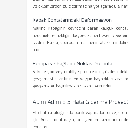
ve eklemlerden su sızdırmasına yol açarak E15 hatas
Kapak Contalarındaki Deformasyon
Makine kapağının çevresini saran kauçuk contalar
nedeniyle esnekliğini kaybeder. Sertleşen veya yı
sızdırır. Bu su, doğrudan makinenin alt kısmındak
olur.
Pompa ve Bağlantı Noktası Sorunları
Sirkülasyon veya tahliye pompasının gövdesindeki 
gevşemesi, sızıntının en yaygın kaynakları arasınd
gevşemeler kaçınılmaz bir teknik sorundur.
Adım Adım E15 Hata Giderme Prosed
E15 hatası aldığınızda panik yapmadan önce, sorun
için Ancak unutmayın, bu işlemler sızıntının ned
engeller.