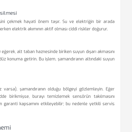
esilmesi
ini çekmek hayati önem taşır. Su ve elektriğin bir arada
ken elektrik akımının aktif olması ciddi riskler doğurur.
 eğerek, alt taban haznesinde biriken suyun dışarı akmasını
i düz konuma getirin. Bu işlem, şamandıranın altındaki suyun
iniz varsa), şamandıranın olduğu bölgeyi gözlemleyin. Eğer
dde birikmişse, burayı temizlemek sensörün takılmasını
n garanti kapsamını etkileyebilir; bu nedenle yetkili servis
nemi