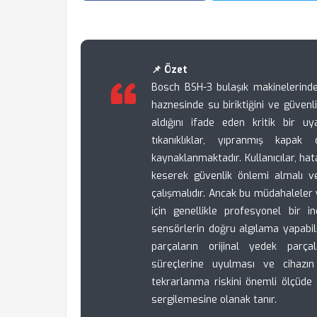
📌 Özet
Bosch BSH-3 bulaşık makinelerinde 
haznesinde su biriktiğini ve güve
aldığını ifade eden kritik bir uy
tıkanıklıklar, yıpranmış kapak
kaynaklanmaktadır. Kullanıcılar, hata
keserek güvenlik önlemi almalı 
çalışmalıdır. Ancak bu müdahaleler 
için genellikle profesyonel bir i
sensörlerin doğru algılama yapabi
parçaların orijinal yedek parça
süreçlerine uyulması ve cihazın
tekrarlanma riskini önemli ölçüd
sergilemesine olanak tanır.