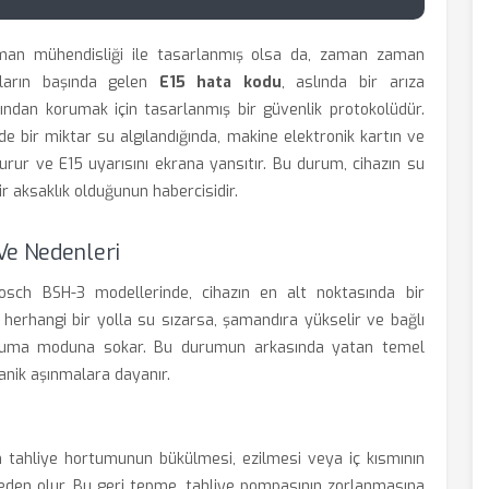
lman mühendisliği ile tasarlanmış olsa da, zaman zaman
unların başında gelen
E15 hata kodu
, aslında bir arıza
arından korumak için tasarlanmış bir güvenlik protokolüdür.
e bir miktar su algılandığında, makine elektronik kartın ve
rur ve E15 uyarısını ekrana yansıtır. Bu durum, cihazın su
 aksaklık olduğunun habercisidir.
Ve Nedenleri
Bosch BSH-3 modellerinde, cihazın en alt noktasında bir
erhangi bir yolla su sızarsa, şamandıra yükselir ve bağlı
koruma moduna sokar. Bu durumun arkasında yatan temel
kanik aşınmalara dayanır.
n tahliye hortumunun bükülmesi, ezilmesi veya iç kısmının
neden olur. Bu geri tepme, tahliye pompasının zorlanmasına