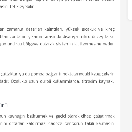
ını tetikleyebilir.
, zamanla deterjan kalıntıları, yüksek sıcaklık ve kireç
rtılan contalar, yıkama sırasında dışarıya mikro düzeyde su
i şamandıralı bölgeye dolarak sistemin kilitlenmesine neden
çatlaklar ya da pompa bağlantı noktalarındaki kelepçelerin
adır. Özellikle uzun süreli kullanımlarda, titreşim kaynaklı
ürü
un kaynağını belirlemek ve geçici olarak cihazı çalıştırmak
enini ortadan kaldırmaz, sadece sensörün takılı kalmasını