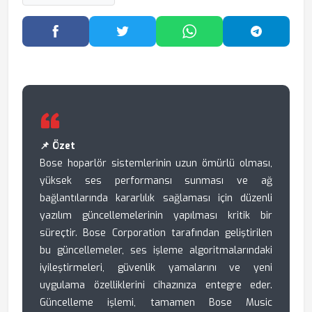
Facebook'ta Paylaş
Twitter'da Paylaş
WhatsApp'ta Paylaş
Telegram
📌 Özet
Bose hoparlör sistemlerinin uzun ömürlü olması,
yüksek ses performansı sunması ve ağ
bağlantılarında kararlılık sağlaması için düzenli
yazılım güncellemelerinin yapılması kritik bir
süreçtir. Bose Corporation tarafından geliştirilen
bu güncellemeler, ses işleme algoritmalarındaki
iyileştirmeleri, güvenlik yamalarını ve yeni
uygulama özelliklerini cihazınıza entegre eder.
Güncelleme işlemi, tamamen Bose Music