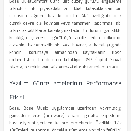
Bose QuietComfort Ultra, üst düzey gürültü engelleme
teknolojisi ile piyasadaki en iddialı kulaklıklardan biri
olmasına rağmen, bazı kullanıcılar ANC özelliğinin anlık
olarak devre dışı kalması veya tamamen kapanması gibi
teknik aksaklıklarla karşılaşmaktadır. Bu durum, genellikle
kulaklığın çevresel gürültüyü analiz eden mikrofon
dizisinin, beklenmedik bir ses basıncıyla karşılaştığında
kendini korumaya almasından kaynaklanır. Bose
mühendisleri, bu durumu kulaklığın DSP (Dijital Sinyal
İşleme) biriminin aşırı yüklenmesi olarak tanımlamaktadır.
Yazılım Güncellemelerinin Performansa
Etkisi
Bose, Bose Music uygulaması üzerinden yayımladığı
güncellemelerle (firmware) cihazın gürültü engelleme
hassasiyetini yeniden kalibre etmektedir. Özellikle 1.7.x
sürümleri ve sonrası, önceki sürümlerde var olan "gürültü