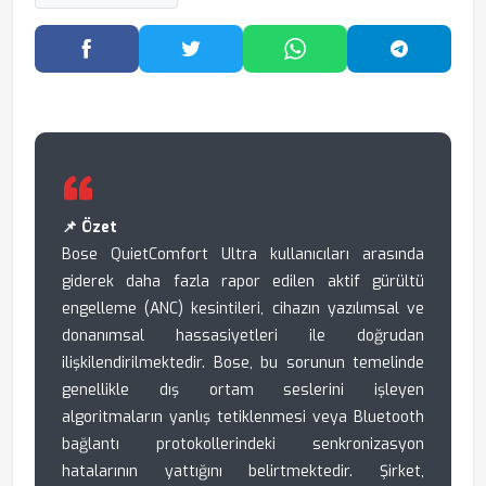
Facebook'ta Paylaş
Twitter'da Paylaş
WhatsApp'ta Paylaş
Telegram
📌 Özet
Bose QuietComfort Ultra kullanıcıları arasında
giderek daha fazla rapor edilen aktif gürültü
engelleme (ANC) kesintileri, cihazın yazılımsal ve
donanımsal hassasiyetleri ile doğrudan
ilişkilendirilmektedir. Bose, bu sorunun temelinde
genellikle dış ortam seslerini işleyen
algoritmaların yanlış tetiklenmesi veya Bluetooth
bağlantı protokollerindeki senkronizasyon
hatalarının yattığını belirtmektedir. Şirket,