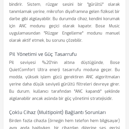
bindirir. Sistem, rüzgar sesini bir "gürültü" olarak
tanımlamak yerine, mikrofon diyaframına gelen fiziksel bir
darbe gibi algılayabilir. Bu durumda cihaz, kendini korumak
için ANC modunu geçici olarak kapatır. Bose Music
uygulamasından "Rüzgar Engelleme" modunu manuel
olarak aktif etmek, bu sorunu çözebilir.
Pil Yönetimi ve Güç Tasarrufu
Pil seviyesi %20'nin altına düştüğünde, Bose
QuietComfort Ultra enerji tasarrufu moduna geçer. Bu
modda, yüksek işlem gücü gerektiren ANC algoritmaları
yerine daha düşük seviyeli gürültü filtreleri devreye girer.
Bu durum, kullanıcı tarafından "ANC kapandı" şeklinde
algılanabilir ancak aslında bir güç yönetimi stratejisidir.
Çoklu Cihaz (Multipoint) Bağlantı Sorunları
Birden fazla cihazla (örneğin hem telefon hem bilgisayar)
aynı anda bağlıyken, bir cihazdan diğerine ses geçişi