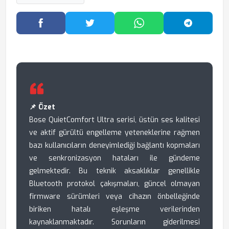
Facebook'ta Paylaş
Twitter'da Paylaş
WhatsApp'ta Paylaş
Telegram
📌 Özet
Bose QuietComfort Ultra serisi, üstün ses kalitesi
ve aktif gürültü engelleme yeteneklerine rağmen
bazı kullanıcıların deneyimlediği bağlantı kopmaları
ve senkronizasyon hataları ile gündeme
gelmektedir. Bu teknik aksaklıklar genellikle
Bluetooth protokol çakışmaları, güncel olmayan
firmware sürümleri veya cihazın önbelleğinde
biriken hatalı eşleşme verilerinden
kaynaklanmaktadır. Sorunların giderilmesi