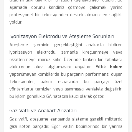
aksamındaki teknik bir arızadan kaynaklanıyor olabilir. Bu
aşamada sorunu kendiniz çözmeye çalışmak yerine
profesyonel bir teknisyenden destek almanız en sağlıklı
yoldur.
İyonizasyon Elektrodu ve Ateşleme Sorunları
Ateşleme işleminin gerçekleştiğini anakarta bildiren
iyonizasyon elektrodu, zamanla kireçlenmeye veya
oksitlenmeye maruz kalır. Üzerinde biriken kir tabakası,
elektrodun alevi algılamasını engeller.
Yıllık bakım
yaptırılmayan kombilerde bu parçanın performansı düşer.
Teknisyenler, bakım esnasında bu parçayı özel
yöntemlerle temizler veya aşınmışsa yenisiyle değiştirir;
bu işlem genellikle 6A hatasını kalıcı olarak çözer.
Gaz Valfi ve Anakart Arızaları
Gaz valfi, ateşleme esnasında sisteme gerekli miktarda
gazı ileten parçadır. Eğer valfin bobinlerinde bir yanma