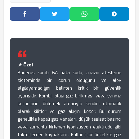
Facebook'ta Paylaş
Twitter'da Paylaş
WhatsApp'ta Paylaş
Telegram
📌 Özet
Buderus kombi 6A hata kodu, cihazın ateşleme
sisteminde bir sorun olduğunu ve alev
algılayamadığını belirten kritik bir güvenlik
uyarısıdır. Kombi, olası gaz birikmesi veya yanma
sorunlarını önlemek amacıyla kendini otomatik
olarak kilitler ve gaz akışını keser. Bu durum
genellikle kapalı gaz vanaları, düşük tesisat basıncı
veya zamanla kirlenen iyonizasyon elektrodu gibi
faktörlerden kaynaklanır. Kullanıcılar öncelikle gaz