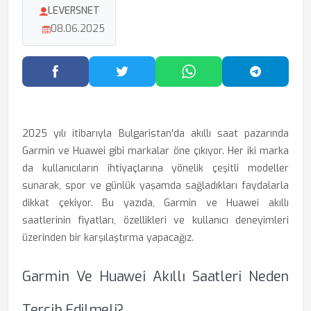
LEVERSNET
08.06.2025
Facebook'ta Paylaş
Twitter'da Paylaş
WhatsApp'ta Paylaş
Telegram
2025 yılı itibarıyla Bulgaristan'da akıllı saat pazarında
Garmin ve Huawei gibi markalar öne çıkıyor. Her iki marka
da kullanıcıların ihtiyaçlarına yönelik çeşitli modeller
sunarak, spor ve günlük yaşamda sağladıkları faydalarla
dikkat çekiyor. Bu yazıda, Garmin ve Huawei akıllı
saatlerinin fiyatları, özellikleri ve kullanıcı deneyimleri
üzerinden bir karşılaştırma yapacağız.
Garmin Ve Huawei Akıllı Saatleri Neden
Tercih Edilmeli?