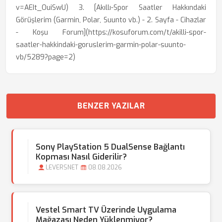
v=AEIt_OuiSwU) 3. [Akıllı-Spor Saatler Hakkındaki
Görüşlerim (Garmin, Polar, Suunto vb.) - 2. Sayfa - Cihazlar
- Koşu Forum](https://kosuforum.com/t/akilli-spor-
saatler-hakkindaki-goruslerim-garmin-polar-suunto-
vb/5289?page=2)
BENZER YAZILAR
Sony PlayStation 5 DualSense Bağlantı
Kopması Nasıl Giderilir?
LEVERSNET
08.08.2026
Vestel Smart TV Üzerinde Uygulama
Mağazası Neden Yüklenmiyor?