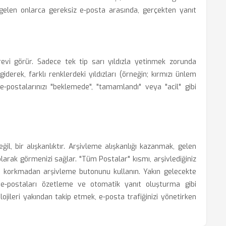
e gelen onlarca gereksiz e-posta arasında, gerçekten yanıt
görevi görür. Sadece tek tip sarı yıldızla yetinmek zorunda
iderek, farklı renklerdeki yıldızları (örneğin; kırmızı ünlem
u, e-postalarınızı "beklemede", "tamamlandı" veya "acil" gibi
ğil, bir alışkanlıktır. Arşivleme alışkanlığı kazanmak, gelen
olarak görmenizi sağlar. "Tüm Postalar" kısmı, arşivlediğiniz
n korkmadan arşivleme butonunu kullanın. Yakın gelecekte
e-postaları özetleme ve otomatik yanıt oluşturma gibi
lojileri yakından takip etmek, e-posta trafiğinizi yönetirken