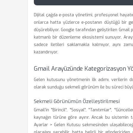
Dijital çağda e-posta yönetimi, profesyonel hayatın
onlarca hatta yüzlerce e-postanın düştüğü bir g
düşürebiliyor. Google tarafından geliştirilen Gmail 
katmanlı bir düzenleme ekosistemi sunuyor. Arayüz
sadece iletileri saklamakla kalmıyor, aynı zama
kazandırıyor.
Gmail Arayüzünde Kategorizasyon Y
Gelen kutusunu yönetmenin ilk adımı, verilerin do
olarak sunduğu sekmeli görünüm ile bu süreci büyü
Sekmeli Görünümün Özelleştirilmesi
Gmail’in "Birincil", "Sosyal", "Tanıtımlar", "Günc
kaynağın türüne göre ayırır. Ancak bu sistemin ta
Ayarlar > Gelen Kutusu sekmesinden ulaşabileceği
olacağını seçebilir, hatta belirli bir göndericide