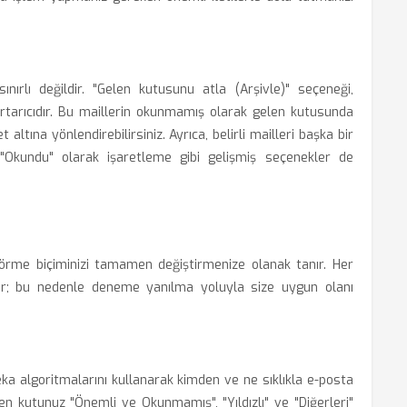
ırlı değildir. "Gelen kutusunu atla (Arşivle)" seçeneği,
kurtarıcıdır. Bu maillerin okunmamış olarak gelen kutusunda
t altına yönlendirebilirsiniz. Ayrıca, belirli mailleri başka bir
Okundu" olarak işaretleme gibi gelişmiş seçenekler de
 görme biçiminizi tamamen değiştirmenize olanak tanır. Her
ıdır; bu nedenle deneme yanılma yoluyla size uygun olanı
zeka algoritmalarını kullanarak kimden ve ne sıklıkla e-posta
len kutunuz "Önemli ve Okunmamış", "Yıldızlı" ve "Diğerleri"