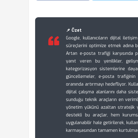
📌 Özet
Google, kullanıcıların dijital ile
süreçlerini optimize etmek adına b
Artan e-posta trafiği karşısında p
yanıt veren bu yenilikler, gelişmi
kategorizasyon sistemlerine daya
güncellemeler, e-posta trafiğini
oranında artırmayı hedefliyor. Kulla
dijital çalışma alanlarını daha sis
sunduğu teknik araçların en verimli
yönetim yükünü azaltan stratejik 
destekli bu araçlar, hem kurum
uygulanabilir hale getirilerek, kul
karmaşasından tamamen kurtulması