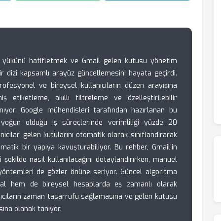
tişim yükünü hafifletmek ve Gmail gelen kutusu yönetim
ir dizi kapsamlı arayüz güncellemesini hayata geçirdi.
rofesyonel ve bireysel kullanıcıların düzen arayışına
ş etiketleme, akıllı filtreleme ve özelleştirilebilir
nıyor. Google mühendisleri tarafından hazırlanan bu
n yoğun olduğu iş süreçlerinde verimliliği yüzde 20
nıcılar, gelen kutularını otomatik olarak sınıflandırarak
tematik bir yapıya kavuşturabiliyor. Bu rehber, Gmail’in
 şekilde nasıl kullanılacağını detaylandırırken, manuel
yöntemleri de gözler önüne seriyor. Güncel algoritma
sal hem de bireysel hesaplarda eş zamanlı olarak
lanıcıların zaman tasarrufu sağlamasına ve gelen kutusu
na olanak tanıyor.