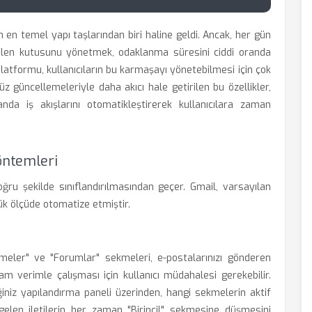
 en temel yapı taşlarından biri haline geldi. Ancak, her gün
elen kutusunu yönetmek, odaklanma süresini ciddi oranda
platformu, kullanıcıların bu karmaşayı yönetebilmesi için çok
 güncellemeleriyle daha akıcı hale getirilen bu özellikler,
nda iş akışlarını otomatikleştirerek kullanıcılara zaman
öntemleri
ğru şekilde sınıflandırılmasından geçer. Gmail, varsayılan
k ölçüde otomatize etmiştir.
ellemeler" ve "Forumlar" sekmeleri, e-postalarınızı gönderen
m verimle çalışması için kullanıcı müdahalesi gerekebilir.
niz yapılandırma paneli üzerinden, hangi sekmelerin aktif
n gelen iletilerin her zaman "Birincil" sekmesine düşmesini