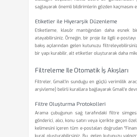
sağlayarak önemli bildirimlerin gözden kaçmasını en
Etiketler ile Hiyerarşik Düzenleme
Etiketleme, klasör mantığından daha esnek bi
atayabilirsiniz. Örneğin, bir proje ile ilgili e-posta
bakış açılarından gelen kutunuzu filtreleyebilirsini
bir yapı kurabilir, alt etiketler oluşturarak daha mi
Filtreleme Ile Otomatik İş Akışları
Filtreler, Gmail’in sunduğu en güçlü verimlilik arac
arşivleme) belirli kurallara bağlayarak Gmail'e devr
Filtre Oluşturma Protokolleri
Arama çubuğunun sağ tarafındaki filtre simgesin
gönderici, alıcı, konu satırı veya içerikte geçen özel
kelimesini içeren tüm e-postaları doğrudan "Finan
kural oluşturabilirsiniz. Bu, gelen kutunuzu yalnı