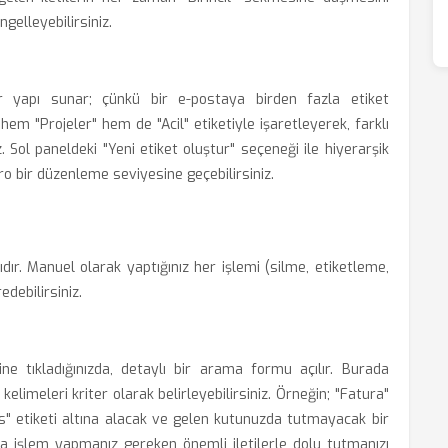
gelleyebilirsiniz.
r yapı sunar; çünkü bir e-postaya birden fazla etiket
yı hem "Projeler" hem de "Acil" etiketiyle işaretleyerek, farklı
z. Sol paneldeki "Yeni etiket oluştur" seçeneği ile hiyerarşik
kro bir düzenleme seviyesine geçebilirsiniz.
ıdır. Manuel olarak yaptığınız her işlemi (silme, etiketleme,
edebilirsiniz.
e tıkladığınızda, detaylı bir arama formu açılır. Burada
 kelimeleri kriter olarak belirleyebilirsiniz. Örneğin; "Fatura"
s" etiketi altına alacak ve gelen kutunuzda tutmayacak bir
zca işlem yapmanız gereken önemli iletilerle dolu tutmanızı