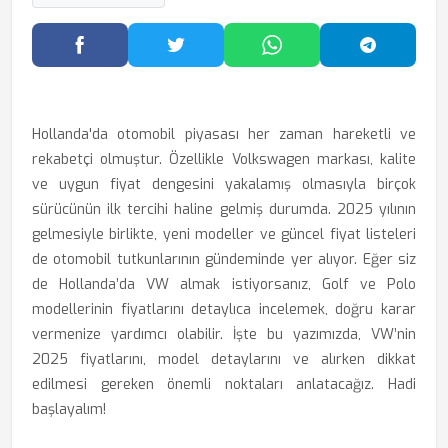
Facebook'ta Paylaş
Twitter'da Paylaş
WhatsApp'ta Paylaş
Telegram
Hollanda'da otomobil piyasası her zaman hareketli ve
rekabetçi olmuştur. Özellikle Volkswagen markası, kalite
ve uygun fiyat dengesini yakalamış olmasıyla birçok
sürücünün ilk tercihi haline gelmiş durumda. 2025 yılının
gelmesiyle birlikte, yeni modeller ve güncel fiyat listeleri
de otomobil tutkunlarının gündeminde yer alıyor. Eğer siz
de Hollanda’da VW almak istiyorsanız, Golf ve Polo
modellerinin fiyatlarını detaylıca incelemek, doğru karar
vermenize yardımcı olabilir. İşte bu yazımızda, VW’nin
2025 fiyatlarını, model detaylarını ve alırken dikkat
edilmesi gereken önemli noktaları anlatacağız. Hadi
başlayalım!