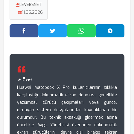
LEVERSNET
11.05.2026
Facebook'ta Paylaş
Twitter'da Paylaş
WhatsApp'ta Paylaş
Telegram
📌 Özet
Huawei Matebook X Pro kullanıcılarının sıklıkla
karşılaştığı dokunmatik ekran donması, genellikle
yazılımsal sürücü çakışmaları veya güncel
olmayan sistem dosyalarından kaynaklanan bir
durumdur. Bu teknik aksaklığı gidermek adına
öncelikle Aygıt Yöneticisi üzerinden dokunmatik
ekran sürücülerini devre dışı bırakıp tekrar