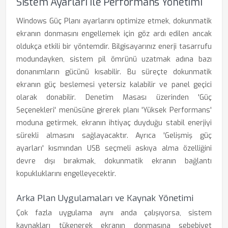
Sistem Ayarları Ile Performans Yönetimi
Windows Güç Planı ayarlarını optimize etmek, dokunmatik
ekranın donmasını engellemek için göz ardı edilen ancak
oldukça etkili bir yöntemdir. Bilgisayarınız enerji tasarrufu
modundayken, sistem pil ömrünü uzatmak adına bazı
donanımların gücünü kısabilir. Bu süreçte dokunmatik
ekranın güç beslemesi yetersiz kalabilir ve panel geçici
olarak donabilir. Denetim Masası üzerinden 'Güç
Seçenekleri' menüsüne girerek planı 'Yüksek Performans'
moduna getirmek, ekranın ihtiyaç duyduğu stabil enerjiyi
sürekli almasını sağlayacaktır. Ayrıca 'Gelişmiş güç
ayarları' kısmından USB seçmeli askıya alma özelliğini
devre dışı bırakmak, dokunmatik ekranın bağlantı
kopukluklarını engelleyecektir.
Arka Plan Uygulamaları ve Kaynak Yönetimi
Çok fazla uygulama aynı anda çalışıyorsa, sistem
kaynakları tükenerek ekranın donmasına sebebiyet