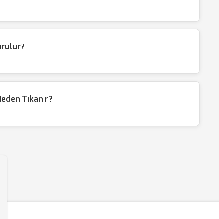
urulur?
Neden Tıkanır?