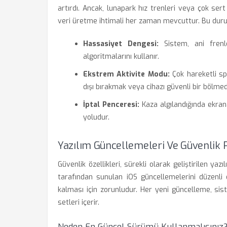
artırdı. Ancak, lunapark hız trenleri veya çok sert 
veri üretme ihtimali her zaman mevcuttur. Bu dur
Hassasiyet Dengesi:
Sistem, ani frenl
algoritmalarını kullanır.
Ekstrem Aktivite Modu:
Çok hareketli sp
dışı bırakmak veya cihazı güvenli bir bölmed
İptal Penceresi:
Kaza algılandığında ekrana
yoludur.
Yazılım Güncellemeleri Ve Güvenlik P
Güvenlik özellikleri, sürekli olarak geliştirilen yaz
tarafından sunulan iOS güncellemelerini düzenli 
kalması için zorunludur. Her yeni güncelleme, sis
setleri içerir.
Neden En Güncel Sürümü Kullanmalısınız