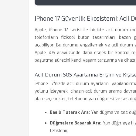
IPhone 17 Güvenlik Ekosistemi: Acil
Apple, iPhone 17 serisi ile birlikte acil durum m
telefonların fiziksel buton tasarımları, bazen
açabiliyor. Bu durumu engellemek ve acil durum s
Apple, iOS arayüzünde daha esnek bir kontrol mek
başlatma sürecini kendi yaşam tarzlarına ve cihazı 
Acil Durum SOS Ayarlarına Erişim ve Kişis
iPhone 17'nizde acil durum ayarlarını yapılandırm
yolunu izleyerek, cihazın acil durum arama davran
alan seçenekler, telefonun yan düğmesi ve ses düğ
Basılı Tutarak Ara:
Yan düğme ve ses düğme
Düğmelere Basarak Ara:
Yan düğmeye hızl
tetiklenir.