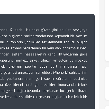
hone 17 serisi, kullanıcı güvenliğini en üst seviyeye
kaza algılama mekanizmalarında kapsamlı bir yazılım
iksel butonların yanlışlıkla tetiklenmesi sonucu oluşan
nimize etmeyi hedefleyen bu yeni yapılandırma süreci,
rinden sistem hassasiyetini kendi ihtiyaçlarına göre
Cupertino merkezli şirket, cihazın ivmeölçer ve jiroskop
derek, ekstrem sporlar veya sert manevralar gibi
ne geçmeyi amaçlıyor. Bu rehber, iPhone 17 sahiplerinin
ilde yapılandırmaları, geri sayım sürelerini optimize
a özelliklerini nasıl yönetecekleri konusunda teknik
ergeleri doğrultusunda hazırlanan bu içerik, cihazın
 ve kesintisiz şekilde çalışmasını sağlamak için kritik bir