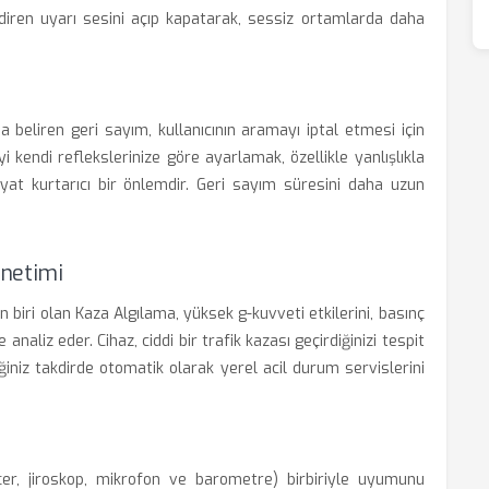
diren uyarı sesini açıp kapatarak, sessiz ortamlarda daha
 beliren geri sayım, kullanıcının aramayı iptal etmesi için
i kendi reflekslerinize göre ayarlamak, özellikle yanlışlıkla
ayat kurtarıcı bir önlemdir. Geri sayım süresini daha uzun
önetimi
en biri olan Kaza Algılama, yüksek g-kuvveti etkilerini, basınç
 analiz eder. Cihaz, ciddi bir trafik kazası geçirdiğinizi tespit
ğiniz takdirde otomatik olarak yerel acil durum servislerini
er, jiroskop, mikrofon ve barometre) birbiriyle uyumunu