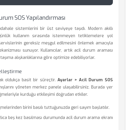
 Durum SOS Yapılandırması
üdahale sistemlerini bir üst seviyeye taşıdı. Modern akıllı
 günlük kullanım sırasında istenmeyen tetiklemelere yol
ervislerinin gereksiz meşgul edilmesini önlemek amacıyla
anizması sunuyor. Kullanıcılar, artık acil durum araması
taşıma alışkanlıklarına göre optimize edebiliyorlar.
elleştirme
ak oldukça basit bir süreçtir.
Ayarlar > Acil Durum SOS
ışlarını yöneten merkez panele ulaşabilirsiniz. Burada yer
meleriyle kurduğu etkileşimi doğrudan etkiler.
lerinden birini basılı tuttuğunuzda geri sayım başlatılır.
ıca beş kez basılması durumunda acil durum arama ekranı