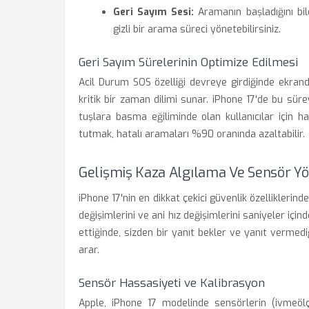
Geri Sayım Sesi:
Aramanın başladığını bil
gizli bir arama süreci yönetebilirsiniz.
Geri Sayım Sürelerinin Optimize Edilmesi
Acil Durum SOS özelliği devreye girdiğinde ekranda
kritik bir zaman dilimi sunar. iPhone 17'de bu sürey
tuşlara basma eğiliminde olan kullanıcılar için h
tutmak, hatalı aramaları %90 oranında azaltabilir.
Gelişmiş Kaza Algılama Ve Sensör Y
iPhone 17'nin en dikkat çekici güvenlik özelliklerind
değişimlerini ve ani hız değişimlerini saniyeler içinde
ettiğinde, sizden bir yanıt bekler ve yanıt vermedi
arar.
Sensör Hassasiyeti ve Kalibrasyon
Apple, iPhone 17 modelinde sensörlerin (ivmeölç