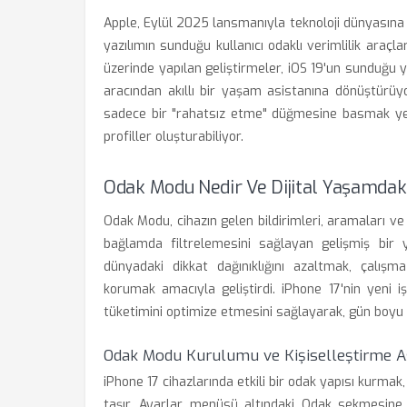
Apple, Eylül 2025 lansmanıyla teknoloji dünyasına 
yazılımın sunduğu kullanıcı odaklı verimlilik araçl
üzerinde yapılan geliştirmeler, iOS 19'un sunduğu ya
aracından akıllı bir yaşam asistanına dönüştürüyo
sadece bir "rahatsız etme" düğmesine basmak yer
profiller oluşturabiliyor.
Odak Modu Nedir Ve Dijital Yaşamdak
Odak Modu, cihazın gelen bildirimleri, aramaları ve u
bağlamda filtrelemesini sağlayan gelişmiş bir ya
dünyadaki dikkat dağınıklığını azaltmak, çalışma
korumak amacıyla geliştirdi. iPhone 17'nin yeni i
tüketimini optimize etmesini sağlayarak, gün boyu 
Odak Modu Kurulumu ve Kişiselleştirme A
iPhone 17 cihazlarında etkili bir odak yapısı kurma
taşır. Ayarlar menüsü altındaki Odak sekmesine gi