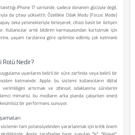
tanıttığı iPhone 17 serisinde, sadece donanım gücüyle değil,
arıyla da çıtayı yükseltti. Özellikle Odak Modu (Focus Mode)
pay zeka yetenekleriyle birleşerek, cihazı basit bir iletişim
r. Kullanıcılar artık bildirim karmaşasından kurtulmak için
ine, yaşam tarzlarına göre optimize edilmiş çok katmanlı
i Rolü Nedir?
ygulama uyarılarını belirli bir süre zarfında veya belirli bir
zılım katmanıdır. Apple, bu sistemi kullanıcıların dijital
 verimliliğini artırmak ve zihinsel odaklanma sürelerini
şlemci mimarisi, bu modların arka planda çalışırken enerji
kesintisiz bir performans sunuyor.
şamaları
k, sistemin tam potansiyelinden yararlanmak için kritik önem
rdiğinizde, Apple tarafından hazır sunulan "İş", "Kişisel",