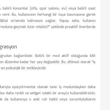
 belirli konumlar (ofis, spor salonu, ev) veya belirli saat
in verir. Bu, kullanıcının herhangi bir tuşa basmasına gerek
ijital ortamda kalmasını sağlar. Yapay zeka, kullanıcı
k moduna geçmek ister misiniz?" şeklinde proaktif önerilerde
grasyon
rudan bağlantılıdır. Belirli bir mod aktif olduğunda kilit
n düzenine kadar her şey değişebilir. Bu, zihinsel olarak "iş
psikolojik bir tetikleyicidir.
odlarıyla eşleştirmenize olanak tanır. İş modundayken daha
ise daha renkli ve widget odaklı bir arayüz kullanabilirsiniz.
ak da kullanıcıya o anki ruh halini veya sorumluluklarını