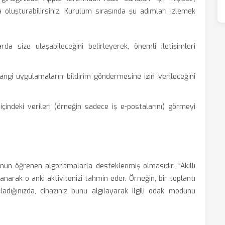
a oluşturabilirsiniz. Kurulum sırasında şu adımları izlemek
da size ulaşabileceğini belirleyerek, önemli iletişimleri
i uygulamaların bildirim göndermesine izin verileceğini
içindeki verileri (örneğin sadece iş e-postalarını) görmeyi
'nun öğrenen algoritmalarla desteklenmiş olmasıdır. "Akıllı
llanarak o anki aktivitenizi tahmin eder. Örneğin, bir toplantı
dığınızda, cihazınız bunu algılayarak ilgili odak modunu