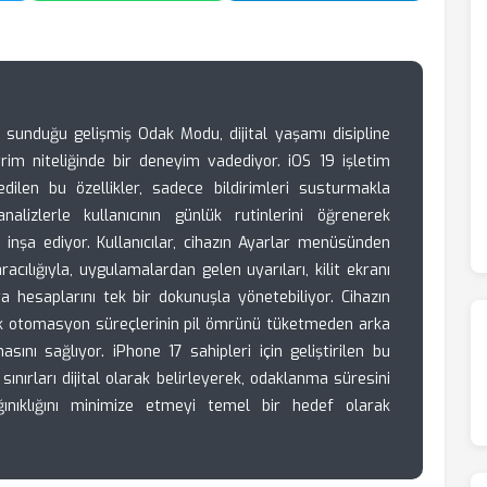
te sunduğu gelişmiş Odak Modu, dijital yaşamı disipline
vrim niteliğinde bir deneyim vadediyor. iOS 19 işletim
edilen bu özellikler, sadece bildirimleri susturmakla
alizlerle kullanıcının günlük rutinlerini öğrenerek
mı inşa ediyor. Kullanıcılar, cihazın Ayarlar menüsünden
racılığıyla, uygulamalardan gelen uyarıları, kilit ekranı
ta hesaplarını tek bir dokunuşla yönetebiliyor. Cihazın
k otomasyon süreçlerinin pil ömrünü tüketmeden arka
sını sağlıyor. iPhone 17 sahipleri için geliştirilen bu
sınırları dijital olarak belirleyerek, odaklanma süresini
nıklığını minimize etmeyi temel bir hedef olarak