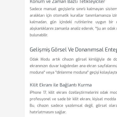
Konum ve Zaman Bazlı Tetikleyiciler
Sadece manuel geçişlerle sınırlı kalmayan sistem,
aralıkları için otomatik kurallar tanımlamanıza iz
kalmadan, gün içindeki rutinlerine uygun bir d
alışkanlıklarını zamanla analiz ederek, "Şu an oda
bulunabilir.
Gelişmiş Görsel Ve Donanımsal Ente
Odak Modu artık cihazın görsel kimliğiyle de doğ
ekranınızın duvar kağıdından ana ekran sayfalarınızı
moduna" veya "dinlenme moduna" geçişi kolaylaştıran 
Kilit Ekranı ile Bağlantı Kurma
iPhone 17, kilit ekranı özelleştirmelerini odak m
profesyonel ve sade bir kilit ekranı, kişisel modda 
Bu, cihazın sadece yazılımsal değil, görsel olar
hatırlatmasını sağlar.