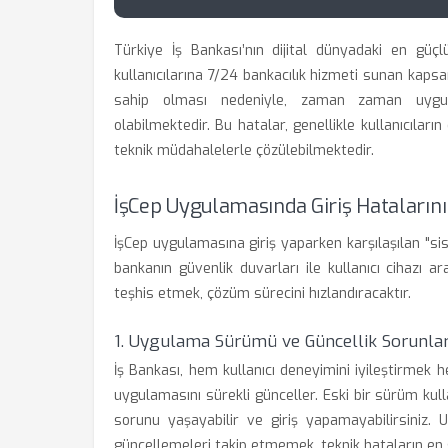
Türkiye İş Bankası’nın dijital dünyadaki en güçl
kullanıcılarına 7/24 bankacılık hizmeti sunan kapsa
sahip olması nedeniyle, zaman zaman uygul
olabilmektedir. Bu hatalar, genellikle kullanıcılar
teknik müdahalelerle çözülebilmektedir.
İşCep Uygulamasında Giriş Hataların
İşCep uygulamasına giriş yaparken karşılaşılan "sis
bankanın güvenlik duvarları ile kullanıcı cihazı 
teşhis etmek, çözüm sürecini hızlandıracaktır.
1. Uygulama Sürümü ve Güncellik Sorunlar
İş Bankası, hem kullanıcı deneyimini iyileştirmek
uygulamasını sürekli günceller. Eski bir sürüm kul
sorunu yaşayabilir ve giriş yapamayabilirsiniz
güncellemeleri takip etmemek, teknik hataların en s