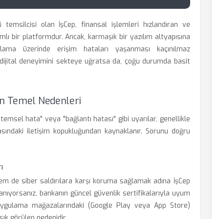
ü temsilcisi olan İşCep, finansal işlemleri hızlandıran ve
mlı bir platformdur. Ancak, karmaşık bir yazılım altyapısına
ama üzerinde erişim hataları yaşanması kaçınılmaz
ın dijital deneyimini sekteye uğratsa da, çoğu durumda basit
ın Temel Nedenleri
temsel hata" veya "bağlantı hatası" gibi uyarılar, genellikle
arasındaki iletişim kopukluğundan kaynaklanır. Sorunu doğru
ı
 hem de siber saldırılara karşı koruma sağlamak adına İşCep
lanıyorsanız, bankanın güncel güvenlik sertifikalarıyla uyum
. Uygulama mağazalarındaki (Google Play veya App Store)
ık görülen nedenidir.