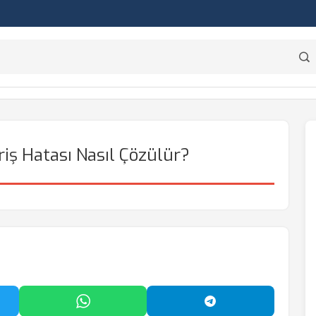
iriş Hatası Nasıl Çözülür?
'da Paylaş
WhatsApp'ta Paylaş
Telegram'da Payl