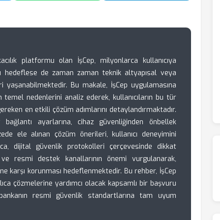
kacılık platformu olan İşCep, milyonlarca kullanıcıya
yı hedeflese de zaman zaman teknik altyapısal veya
leri yaşanabilmektedir. Bu makale, İşCep uygulamasına
n temel nedenlerini analiz ederek, kullanıcıların bu tür
 gereken en etkili çözüm adımlarını detaylandırmaktadır.
 bağlantı ayarlarına, cihaz güvenliğinden önbellek
zede ele alınan çözüm önerileri, kullanıcı deneyimini
ca, dijital güvenlik protokolleri çerçevesinde dikkat
r ve resmi destek kanallarının önemi vurgulanarak,
lerine karşı korunması hedeflenmektedir. Bu rehber, İşCep
hızlıca çözmelerine yardımcı olacak kapsamlı bir başvuru
, bankanın resmi güvenlik standartlarına tam uyum