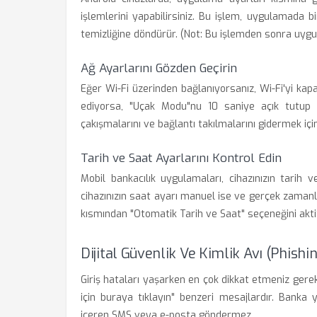
işlemlerini yapabilirsiniz. Bu işlem, uygulamada b
temizliğine döndürür. (Not: Bu işlemden sonra uygu
Ağ Ayarlarını Gözden Geçirin
Eğer Wi-Fi üzerinden bağlanıyorsanız, Wi-Fi'yi kap
ediyorsa, "Uçak Modu"nu 10 saniye açık tutup k
çakışmalarını ve bağlantı takılmalarını gidermek için 
Tarih ve Saat Ayarlarını Kontrol Edin
Mobil bankacılık uygulamaları, cihazınızın tarih v
cihazınızın saat ayarı manuel ise ve gerçek zamanla
kısmından "Otomatik Tarih ve Saat" seçeneğini aktif
Dijital Güvenlik Ve Kimlik Avı (Phishin
Giriş hataları yaşarken en çok dikkat etmeniz ge
için buraya tıklayın" benzeri mesajlardır. Banka
içeren SMS veya e-posta göndermez.