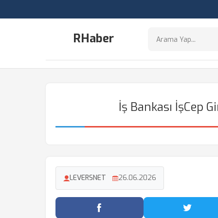
RHaber
İş Bankası İşCep G
LEVERSNET
26.06.2026
Facebook'ta Paylaş
Twitter