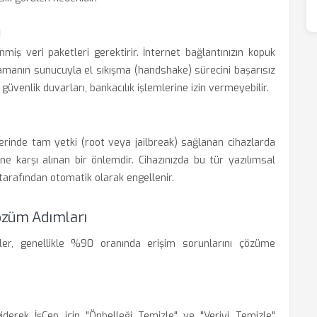
ı
nmiş veri paketleri gerektirir. İnternet bağlantınızın kopuk
lamanın sunucuyla el sıkışma (handshake) sürecini başarısız
 güvenlik duvarları, bankacılık işlemlerine izin vermeyebilir.
üzerinde tam yetki (root veya jailbreak) sağlanan cihazlarda
ine karşı alınan bir önlemdir. Cihazınızda bu tür yazılımsal
arafından otomatik olarak engellenir.
Çözüm Adımları
ler, genellikle %90 oranında erişim sorunlarını çözüme
derek İşCep için "Önbelleği Temizle" ve "Veriyi Temizle"