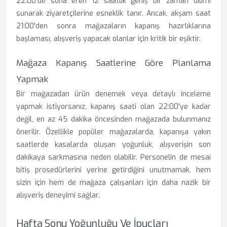
22:00'de sona eren 12 saatlik geniş bir zaman dilimi
sunarak ziyaretçilerine esneklik tanır. Ancak, akşam saat
21:00'den sonra mağazaların kapanış hazırlıklarına
başlaması, alışveriş yapacak olanlar için kritik bir eşiktir.
Mağaza Kapanış Saatlerine Göre Planlama
Yapmak
Bir mağazadan ürün denemek veya detaylı inceleme
yapmak istiyorsanız, kapanış saati olan 22:00'ye kadar
değil, en az 45 dakika öncesinden mağazada bulunmanız
önerilir. Özellikle popüler mağazalarda, kapanışa yakın
saatlerde kasalarda oluşan yoğunluk, alışverişin son
dakikaya sarkmasına neden olabilir. Personelin de mesai
bitiş prosedürlerini yerine getirdiğini unutmamak, hem
sizin için hem de mağaza çalışanları için daha nazik bir
alışveriş deneyimi sağlar.
Hafta Sonu Yoğunluğu Ve İpuçları