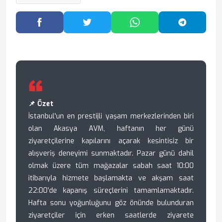
Facebook'ta Paylaş
Twitter'da Paylaş
WhatsApp'ta Paylaş
Telegram
📌 Özet
İstanbul'un en prestijli yaşam merkezlerinden biri
olan Akasya AVM, haftanın her günü
ziyaretçilerine kapılarını açarak kesintisiz bir
alışveriş deneyimi sunmaktadır. Pazar günü dahil
olmak üzere tüm mağazalar sabah saat 10:00
itibarıyla hizmete başlamakta ve akşam saat
22:00'de kapanış süreçlerini tamamlamaktadır.
Hafta sonu yoğunluğunu göz önünde bulunduran
ziyaretçiler için erken saatlerde ziyarete