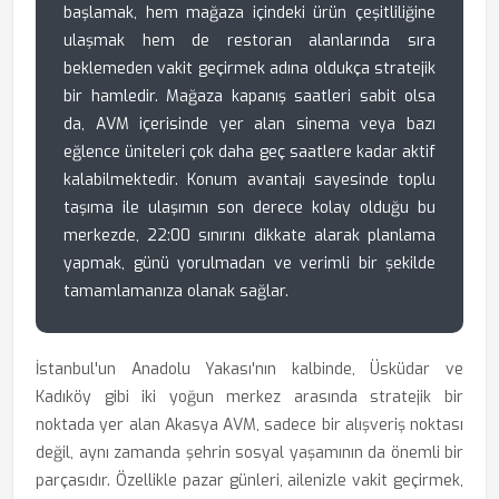
başlamak, hem mağaza içindeki ürün çeşitliliğine
ulaşmak hem de restoran alanlarında sıra
beklemeden vakit geçirmek adına oldukça stratejik
bir hamledir. Mağaza kapanış saatleri sabit olsa
da, AVM içerisinde yer alan sinema veya bazı
eğlence üniteleri çok daha geç saatlere kadar aktif
kalabilmektedir. Konum avantajı sayesinde toplu
taşıma ile ulaşımın son derece kolay olduğu bu
merkezde, 22:00 sınırını dikkate alarak planlama
yapmak, günü yorulmadan ve verimli bir şekilde
tamamlamanıza olanak sağlar.
İstanbul'un Anadolu Yakası'nın kalbinde, Üsküdar ve
Kadıköy gibi iki yoğun merkez arasında stratejik bir
noktada yer alan Akasya AVM, sadece bir alışveriş noktası
değil, aynı zamanda şehrin sosyal yaşamının da önemli bir
parçasıdır. Özellikle pazar günleri, ailenizle vakit geçirmek,