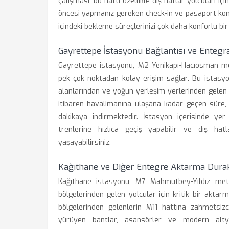
çalışması, bu hattı özellikle dış hatlar yolcuları i
öncesi yapmanız gereken check-in ve pasaport kont
içindeki bekleme süreçlerinizi çok daha konforlu bir 
Gayrettepe İstasyonu Bağlantısı ve Enteg
Gayrettepe istasyonu, M2 Yenikapı-Hacıosman met
pek çok noktadan kolay erişim sağlar. Bu istasyon
alanlarından ve yoğun yerleşim yerlerinden gelen y
itibaren havalimanına ulaşana kadar geçen süre, 
dakikaya indirmektedir. İstasyon içerisinde yer
trenlerine hızlıca geçiş yapabilir ve dış hat
yaşayabilirsiniz.
Kağıthane ve Diğer Entegre Aktarma Durak
Kağıthane istasyonu, M7 Mahmutbey-Yıldız metro
bölgelerinden gelen yolcular için kritik bir akta
bölgelerinden gelenlerin M11 hattına zahmetsiz
yürüyen bantlar, asansörler ve modern altyapı