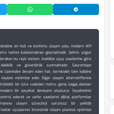
'da Paylaş
WhatsApp'ta Paylaş
Telegram'da Payl
minaline en hızlı ve konforlu ulaşım yolu, modern M11
etro hattını kullanmaktan geçmektedir. Şehrin yoğun
bırakan bu raylı sistem, özellikle uçuş saatlerine göre
akiklik ve güvenilirlik sunmaktadır. Gayrettepe
ne üzerinden devam eden hat, terminalin tam kalbine
kaybını minimize eder. Diğer ulaşım alternatiflerine
ülebilir bir süre vadeden metro, geniş bagaj alanları
 modern bir seyahat deneyimi oluşturur. Seyahatiniz
kontrol ederek ve sefer saatlerini dijital platformlar
imanına ulaşım sürecinizi sorunsuz bir şekilde
 hatlar uçuşlarınız öncesinde ulaşım planınızı optimize