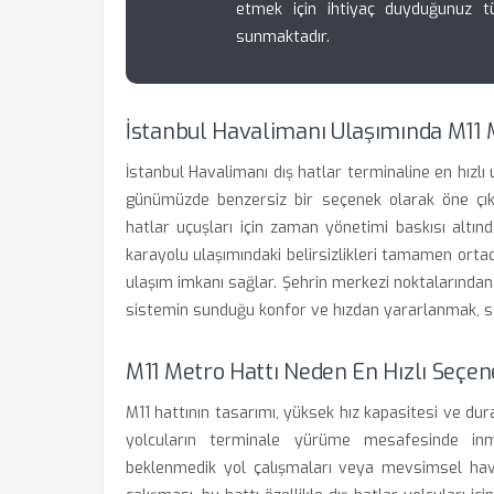
etmek için ihtiyaç duyduğunuz t
sunmaktadır.
İstanbul Havalimanı Ulaşımında M11 M
İstanbul Havalimanı dış hatlar terminaline en hızlı
günümüzde benzersiz bir seçenek olarak öne çıkma
hatlar uçuşları için zaman yönetimi baskısı altınd
karayolu ulaşımındaki belirsizlikleri tamamen ortada
ulaşım imkanı sağlar. Şehrin merkezi noktalarından
sistemin sunduğu konfor ve hızdan yararlanmak, se
M11 Metro Hattı Neden En Hızlı Seçen
M11 hattının tasarımı, yüksek hız kapasitesi ve dura
yolcuların terminale yürüme mesafesinde inme
beklenmedik yol çalışmaları veya mevsimsel hav