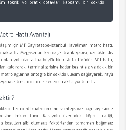
üm teknik ve pratik detayları kapsamlı bir şekilde
etro Hattı Avantajı
 ulaşım için M11 Gayrettepe-İstanbul Havalimanı metro hattı,
ktadır. Megakentin karmaşık trafik yapısı, özellikle dış
a olan yolcular adına büyük bir risk faktörüdür. M11 hattı,
n kaldırarak, terminal girişine kadar kesintisiz ve dakik bir
 metro ağlarına entegre bir şekilde ulaşım sağlayarak, raylı
yahat stresini minimize eden en akılcı yöntemdir.
ektir?
kların terminal binalarına olan stratejik yakınlığı sayesinde
sine imkan tanır. Karayolu üzerindeki köprü trafiği,
a koşulları gibi olumsuz faktörlerden tamamen bağımsız