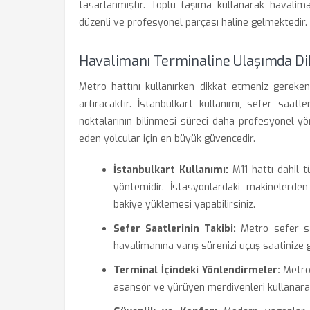
tasarlanmıştır. Toplu taşıma kullanarak havalim
düzenli ve profesyonel parçası haline gelmektedir.
Havalimanı Terminaline Ulaşımda Dik
Metro hattını kullanırken dikkat etmeniz gereken
artıracaktır. İstanbulkart kullanımı, sefer saatl
noktalarının bilinmesi süreci daha profesyonel yön
eden yolcular için en büyük güvencedir.
İstanbulkart Kullanımı:
M11 hattı dahil t
yöntemidir. İstasyonlardaki makinelerde
bakiye yüklemesi yapabilirsiniz.
Sefer Saatlerinin Takibi:
Metro sefer saa
havalimanına varış sürenizi uçuş saatinize g
Terminal İçindeki Yönlendirmeler:
Metro 
asansör ve yürüyen merdivenleri kullanarak 