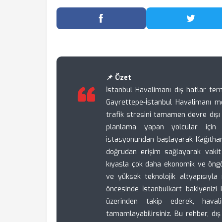
Facebook'ta Paylaş
Twitter
📌 Özet
İstanbul Havalimanı dış hatlar ter
Gayrettepe-İstanbul Havalimanı m
trafik stresini tamamen devre dışı 
planlama yapan yolcular için d
istasyonundan başlayarak Kağıtha
doğrudan erişim sağlayarak vakit 
kıyasla çok daha ekonomik ve öngör
ve yüksek teknolojik altyapısıyla
öncesinde İstanbulkart bakiyenizi 
üzerinden takip ederek, haval
tamamlayabilirsiniz. Bu rehber, dış