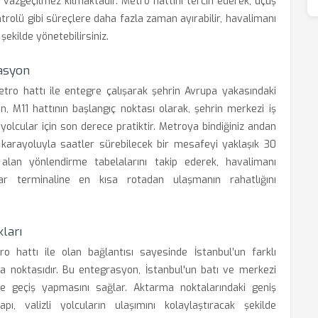
çin vazgeçilmez kılmaktadır. Metro hattını tercih ederek, uçuş
rolü gibi süreçlere daha fazla zaman ayırabilir, havalimanı
şekilde yönetebilirsiniz.
rasyon
ro hattı ile entegre çalışarak şehrin Avrupa yakasındaki
, M11 hattının başlangıç noktası olarak, şehrin merkezi iş
olcular için son derece pratiktir. Metroya bindiğiniz andan
karayoluyla saatler sürebilecek bir mesafeyi yaklaşık 30
 alan yönlendirme tabelalarını takip ederek, havalimanı
lar terminaline en kısa rotadan ulaşmanın rahatlığını
ları
 hattı ile olan bağlantısı sayesinde İstanbul’un farklı
rma noktasıdır. Bu entegrasyon, İstanbul'un batı ve merkezi
ce geçiş yapmasını sağlar. Aktarma noktalarındaki geniş
, valizli yolcuların ulaşımını kolaylaştıracak şekilde