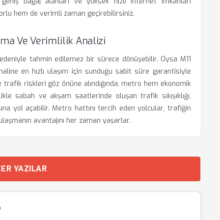
eniş bagaj alanları ve yüksek hızlı internet imkanları
lu hem de verimli zaman geçirebilirsiniz.
ma Ve Verimlilik Analizi
nedeniyle tahmin edilemez bir sürece dönüşebilir. Oysa M11
naline en hızlı ulaşım için sunduğu sabit süre garantisiyle
 ve trafik riskleri göz önüne alındığında, metro hem ekonomik
ikle sabah ve akşam saatlerinde oluşan trafik sıkışıklığı,
na yol açabilir. Metro hattını tercih eden yolcular, trafiğin
ulaşmanın avantajını her zaman yaşarlar.
ER YAZILAR
?