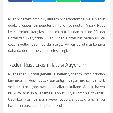
Facebook'ta Paylaş
Twitter'da Paylaş
WhatsApp'ta Paylaş
Telegram
Rust programlama dili, sistem programlaması ve güvenlik
odaklı projeler için popüler bir tercih olmuştur. Ancak, Rust
ile çalışırken karşılaşılabilecek hatalardan biri de "Crash
Hatası"dır. Bu yazıda, Rust Crash Hatası'nın nedenleri ve
çözüm yolları üzerinde duracağız. Ayrıca, sorularla konuyu
daha da derinlemesine inceleyeceğiz.
Neden Rust Crash Hatası Alıyorum?
Rust Crash Hatası genellikle bellek yönetimi hatalarından
kaynaklanır. Rust, bellek güvenliğini sağlamak için sahiplik
ve borç alma (borrowing) kurallarını kullanır. Ancak, bazen
bu kuralların ihlal edilmesi sonucu uygulamanız çökebilir.
Özellikle, veri yarışları veya geçersiz bellek erişimi bu
hataların başlıca sebeplerindendir.