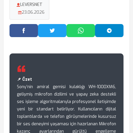
LEVERSNET
23.06.2026
Facebook'ta Paylaş
Twitter'da Paylaş
WhatsApp'ta Paylaş
Telegram
📌 Özet
Sony’nin amiral gemisi kulaklığı WH-1000XM6,
gelişmiş mikrofon dizilimi ve yapay zeka destekli
ses işleme algoritmalarıyla profesyonel iletişimde
yeni bir standart belirliyor. Kullanıcıların dijital
toplantılarda ve telefon görüşmelerinde kusursuz
bir ses deneyimi yaşaması için hazırlanan Mikrofon
kazanç ayarlarından gürültü engelleme