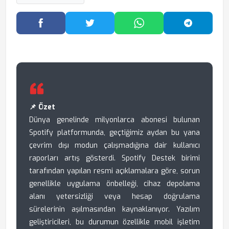
Facebook'ta Paylaş
Twitter'da Paylaş
WhatsApp'ta Paylaş
Telegram
📌 Özet
Dünya genelinde milyonlarca abonesi bulunan
Spotify platformunda, geçtiğimiz aydan bu yana
çevrim dışı modun çalışmadığına dair kullanıcı
raporları artış gösterdi. Spotify Destek birimi
tarafından yapılan resmi açıklamalara göre, sorun
genellikle uygulama önbelleği, cihaz depolama
alanı yetersizliği veya hesap doğrulama
sürelerinin aşılmasından kaynaklanıyor. Yazılım
geliştiricileri, bu durumun özellikle mobil işletim