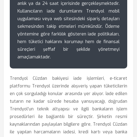
anlık ya da 24 saat içerisinde gerçekleşmektedir.
Kullanıcıların iade durumlarını Trendyol mobil
uygulaması veya web sitesindeki sipariş detayları
sekmesinden takip etmeleri mümkündür. Ödeme
yöntemine göre farklılık gösteren iade politikaları,
hem tüketici haklarını korumayı hem de finansal
süreçleri şeffaf bir şekilde yönetmeyi
amaçlamaktadır.
Trendyol Cüzdan bakiyesi iade işlemleri, e-ticaret
platformu Trendyol üzerinde alışveriş yapan tüketicilerin
en çok sorguladığı konular arasında yer alıyor. İade edilen
tutarın ne kadar sürede hesaba yansıyacağı, doğrudan
Trendyol'un teknik altyapısı ve ilgili bankaların işlem
prosedürleri ile bağlantılı bir süreçtir. Şirketin resmi
kaynaklarından paylaşılan bilgilere göre, Trendyol Cüzdan
ile yapılan harcamaların iadesi, kredi kartı veya banka