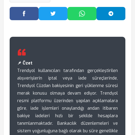
Facebook'ta Paylaş
Twitter'da Paylaş
WhatsApp'ta Paylaş
Telegram
📌 Özet
Trendyol kullanıcıları tarafından gerçekleştirilen
alışverişlerin iptal veya iade süreçlerinde,
Trendyol Cüzdan bakiyesinin geri yüklenme süresi
merak konusu olmaya devam ediyor. Trendyol
resmi platformu üzerinden yapılan açıklamalara
göre, iade işlemleri onaylandığı andan itibaren
bakiye iadeleri hızlı bir şekilde hesaplara
tanımlanmaktadır. Bankacılık düzenlemeleri ve
sistem yoğunluğuna bağlı olarak bu süre genellikle