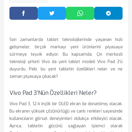
Facebook'ta Paylaş
Twitter'da Paylaş
WhatsApp'ta Paylaş
Telegram
Son zamanlarda tablet teknolojilerinde yaşanan hızlı
gelişmeler, birçok markayı yeni ürünlerini piyasaya
sürmeye teşvik ediyor. Bu kapsamda, Çin merkezli
teknoloji şirketi Vivo da yeni tablet modeli Vivo Pad 3’ü
duyurdu. Peki, bu yeni tabletin özellikleri neler ve ne
zaman piyasaya çıkacak?
Vivo Pad 3’nün Özellikleri Neler?
Vivo Pad 3, 12.4 inçlik bir OLED ekran ile donatılmış olacak.
Bu ekranın yüksek çözünürlüğü ve canlı renkleri sayesinde
kullanıcıların görsel deneyimleri oldukça etkileyici olacak.
Ayrıca, tabletin gücünü sağlayan işlemci olarak