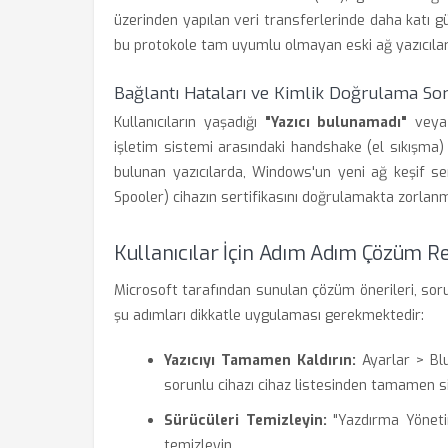
üzerinden yapılan veri transferlerinde daha katı güv
bu protokole tam uyumlu olmayan eski ağ yazıcıları 
Bağlantı Hataları ve Kimlik Doğrulama Sor
Kullanıcıların yaşadığı
"Yazıcı bulunamadı"
vey
işletim sistemi arasındaki handshake (el sıkışma
bulunan yazıcılarda, Windows'un yeni ağ keşif ser
Spooler) cihazın sertifikasını doğrulamakta zorlanm
Kullanıcılar İçin Adım Adım Çözüm R
Microsoft tarafından sunulan çözüm önerileri, sorun
şu adımları dikkatle uygulaması gerekmektedir:
Yazıcıyı Tamamen Kaldırın:
Ayarlar > Blu
sorunlu cihazı cihaz listesinden tamamen si
Sürücüleri Temizleyin:
"Yazdırma Yönetim
temizleyin.