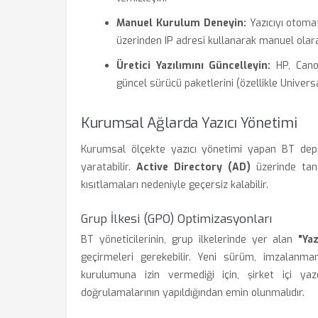
Manuel Kurulum Deneyin:
Yazıcıyı otomat
üzerinden IP adresi kullanarak manuel olara
Üretici Yazılımını Güncelleyin:
HP, Canon
güncel sürücü paketlerini (özellikle Universa
Kurumsal Ağlarda Yazıcı Yönetimi
Kurumsal ölçekte yazıcı yönetimi yapan BT depa
yaratabilir.
Active Directory (AD)
üzerinde tanı
kısıtlamaları nedeniyle geçersiz kalabilir.
Grup İlkesi (GPO) Optimizasyonları
BT yöneticilerinin, grup ilkelerinde yer alan
"Ya
geçirmeleri gerekebilir. Yeni sürüm, imzalanm
kurulumuna izin vermediği için, şirket içi yaz
doğrulamalarının yapıldığından emin olunmalıdır.