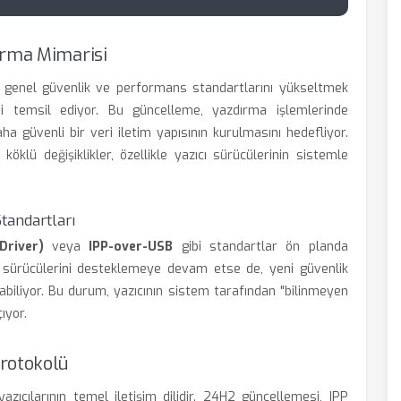
ırma Mimarisi
genel güvenlik ve performans standartlarını yükseltmek
yi temsil ediyor. Bu güncelleme, yazdırma işlemlerinde
ha güvenli bir veri iletim yapısının kurulmasını hedefliyor.
köklü değişiklikler, özellikle yazıcı sürücülerinin sistemle
andartları
Driver)
veya
IPP-over-USB
gibi standartlar ön planda
ı sürücülerini desteklemeye devam etse de, yeni güvenlik
layabiliyor. Bu durum, yazıcının sistem tarafından "bilinmeyen
ıyor.
rotokolü
zıcılarının temel iletişim dilidir. 24H2 güncellemesi, IPP