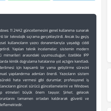
indows 11 24H2 güncellemesini genel kullanıma sunarak
i bir teknolojik sıçrama gerçekleştirdi. Ancak bu geçiş
sel kullanıcıların yazıcı donanımlarıyla yaşadığı ciddi
getirdi. Yapılan teknik incelemeler, sistemin modern
ü mimarileri arasındaki uyumsuzluğun, özellikle IPP
arda kimlik doğrulama hatalarına yol açtığını kanıtladı.
iderilmesi için kapsamlı bir yama geliştirme sürecini
anuel yapılandırma adımları önerdi. Yazıcıların sistem
sürekli hata vermesi gibi durumlar, profesyonel iş
kullanıcıların güncel sürücü güncellemelerini ve Windows
kip etmeleri büyük önem taşıyor. Şirket, gelecek
orunlarını tamamen ortadan kaldırarak güvenli ve
deflemektedir.