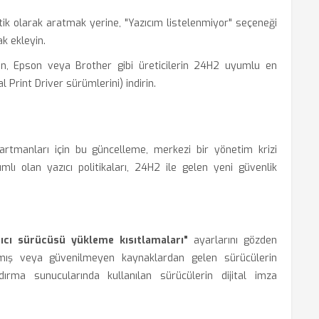
ik olarak aratmak yerine, "Yazıcım listelenmiyor" seçeneği
k ekleyin.
, Epson veya Brother gibi üreticilerin 24H2 uyumlu en
l Print Driver sürümlerini) indirin.
rtmanları için bu güncelleme, merkezi bir yönetim krizi
mlı olan yazıcı politikaları, 24H2 ile gelen yeni güvenlik
zıcı sürücüsü yükleme kısıtlamaları"
ayarlarını gözden
amış veya güvenilmeyen kaynaklardan gelen sürücülerin
dırma sunucularında kullanılan sürücülerin dijital imza