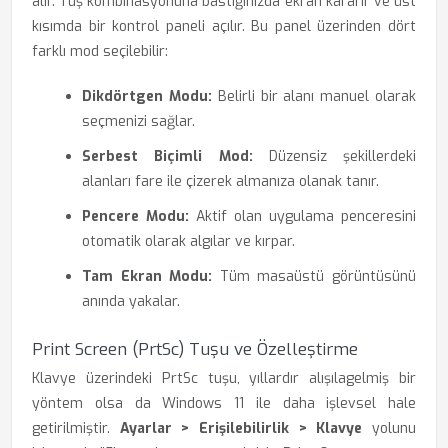
alır. Tuş kombinasyonuna bastığınızda ekran kararır ve üst
kısımda bir kontrol paneli açılır. Bu panel üzerinden dört
farklı mod seçilebilir:
Dikdörtgen Modu:
Belirli bir alanı manuel olarak
seçmenizi sağlar.
Serbest Biçimli Mod:
Düzensiz şekillerdeki
alanları fare ile çizerek almanıza olanak tanır.
Pencere Modu:
Aktif olan uygulama penceresini
otomatik olarak algılar ve kırpar.
Tam Ekran Modu:
Tüm masaüstü görüntüsünü
anında yakalar.
Print Screen (PrtSc) Tuşu ve Özelleştirme
Klavye üzerindeki PrtSc tuşu, yıllardır alışılagelmiş bir
yöntem olsa da Windows 11 ile daha işlevsel hale
getirilmiştir.
Ayarlar > Erişilebilirlik > Klavye
yolunu