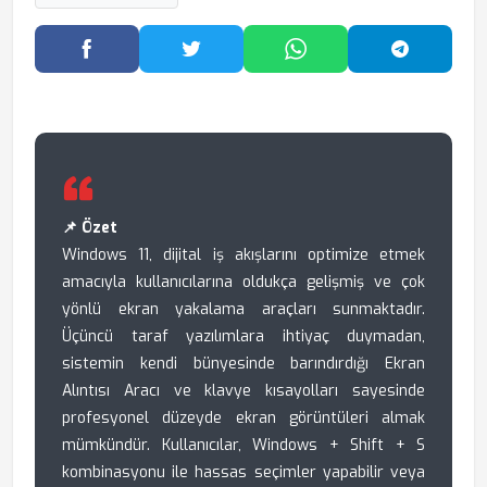
Facebook'ta Paylaş
Twitter'da Paylaş
WhatsApp'ta Paylaş
Telegram
📌 Özet
Windows 11, dijital iş akışlarını optimize etmek
amacıyla kullanıcılarına oldukça gelişmiş ve çok
yönlü ekran yakalama araçları sunmaktadır.
Üçüncü taraf yazılımlara ihtiyaç duymadan,
sistemin kendi bünyesinde barındırdığı Ekran
Alıntısı Aracı ve klavye kısayolları sayesinde
profesyonel düzeyde ekran görüntüleri almak
mümkündür. Kullanıcılar, Windows + Shift + S
kombinasyonu ile hassas seçimler yapabilir veya