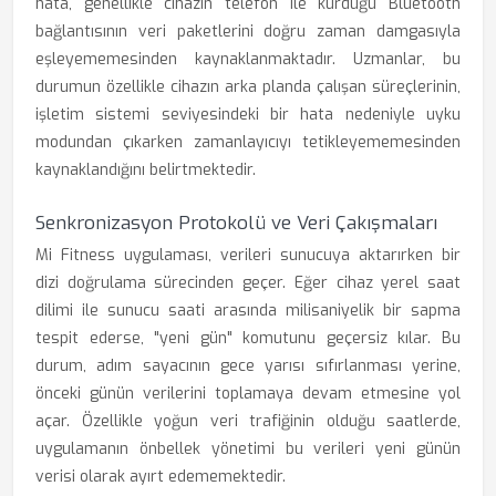
hata, genellikle cihazın telefon ile kurduğu Bluetooth
bağlantısının veri paketlerini doğru zaman damgasıyla
eşleyememesinden kaynaklanmaktadır. Uzmanlar, bu
durumun özellikle cihazın arka planda çalışan süreçlerinin,
işletim sistemi seviyesindeki bir hata nedeniyle uyku
modundan çıkarken zamanlayıcıyı tetikleyememesinden
kaynaklandığını belirtmektedir.
Senkronizasyon Protokolü ve Veri Çakışmaları
Mi Fitness uygulaması, verileri sunucuya aktarırken bir
dizi doğrulama sürecinden geçer. Eğer cihaz yerel saat
dilimi ile sunucu saati arasında milisaniyelik bir sapma
tespit ederse, "yeni gün" komutunu geçersiz kılar. Bu
durum, adım sayacının gece yarısı sıfırlanması yerine,
önceki günün verilerini toplamaya devam etmesine yol
açar. Özellikle yoğun veri trafiğinin olduğu saatlerde,
uygulamanın önbellek yönetimi bu verileri yeni günün
verisi olarak ayırt edememektedir.