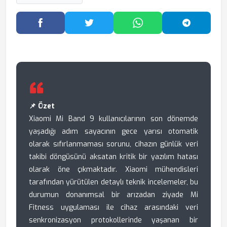
Facebook'ta Paylaş
Twitter'da Paylaş
WhatsApp'ta Paylaş
Telegram
📌 Özet
Xiaomi Mi Band 9 kullanıcılarının son dönemde
yaşadığı adım sayacının gece yarısı otomatik
olarak sıfırlanmaması sorunu, cihazın günlük veri
takibi döngüsünü aksatan kritik bir yazılım hatası
olarak öne çıkmaktadır. Xiaomi mühendisleri
tarafından yürütülen detaylı teknik incelemeler, bu
durumun donanımsal bir arızadan ziyade Mi
Fitness uygulaması ile cihaz arasındaki veri
senkronizasyon protokollerinde yaşanan bir