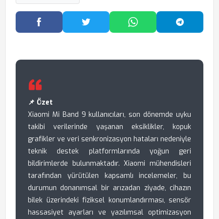
Facebook'ta Paylaş
Twitter'da Paylaş
WhatsApp'ta Paylaş
Telegram
📌 Özet
Xiaomi Mi Band 9 kullanıcıları, son dönemde uyku
takibi verilerinde yaşanan eksiklikler, kopuk
grafikler ve veri senkronizasyon hataları nedeniyle
teknik destek platformlarında yoğun geri
bildirimlerde bulunmaktadır. Xiaomi mühendisleri
tarafından yürütülen kapsamlı incelemeler, bu
durumun donanımsal bir arızadan ziyade, cihazın
bilek üzerindeki fiziksel konumlandırması, sensör
hassasiyet ayarları ve yazılımsal optimizasyon