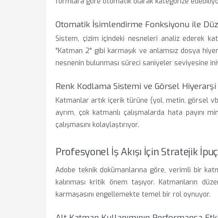
formlara göre otomatik olarak kategorize edebiliyo
Otomatik İsimlendirme Fonksiyonu ile Dü
Sistem, çizim içindeki nesneleri analiz ederek k
"Katman 2" gibi karmaşık ve anlamsız dosya hiyera
nesnenin bulunması süreci saniyeler seviyesine ini
Renk Kodlama Sistemi ve Görsel Hiyerarşi
Katmanlar artık içerik türüne (yol, metin, görsel vb
ayrım, çok katmanlı çalışmalarda hata payını min
çalışmasını kolaylaştırıyor.
Profesyonel İş Akışı İçin Stratejik İpuç
Adobe teknik dokümanlarına göre, verimli bir kat
kalınması kritik önem taşıyor. Katmanların düzen
karmaşasını engellemekte temel bir rol oynuyor.
Alt Katman Kullanımının Performansa Etki