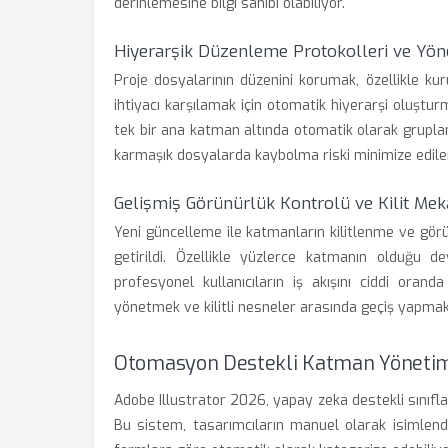
derinlemesine bilgi sahibi olabiliyor.
Hiyerarşik Düzenleme Protokolleri ve Yön
Proje dosyalarının düzenini korumak, özellikle ku
ihtiyacı karşılamak için otomatik hiyerarşi oluştu
tek bir ana katman altında otomatik olarak grupland
karmaşık dosyalarda kaybolma riski minimize ediler
Gelişmiş Görünürlük Kontrolü ve Kilit Mek
Yeni güncelleme ile katmanların kilitlenme ve görü
getirildi. Özellikle yüzlerce katmanın olduğu 
profesyonel kullanıcıların iş akışını ciddi orand
yönetmek ve kilitli nesneler arasında geçiş yapma
Otomasyon Destekli Katman Yönetim
Adobe Illustrator 2026, yapay zeka destekli sınıfl
Bu sistem, tasarımcıların manuel olarak isimlend