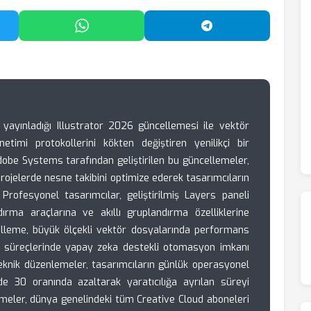
'da Paylaş
WhatsApp'ta Paylaş
Telegram'da Payl
 yayınladığı Illustrator 2026 güncellemesi ile vektör
timi protokollerini kökten değiştiren yenilikçi bir
dobe Systems tarafından geliştirilen bu güncellemeler,
projelerde nesne takibini optimize ederek tasarımcıların
. Profesyonel tasarımcılar, geliştirilmiş Layers paneli
dırma araçlarına ve akıllı gruplandırma özelliklerine
celleme, büyük ölçekli vektör dosyalarında performans
a süreçlerinde yapay zeka destekli otomasyon imkanı
teknik düzenlemeler, tasarımcıların günlük operasyonel
e 30 oranında azaltarak yaratıcılığa ayrılan süreyi
tirmeler, dünya genelindeki tüm Creative Cloud aboneleri