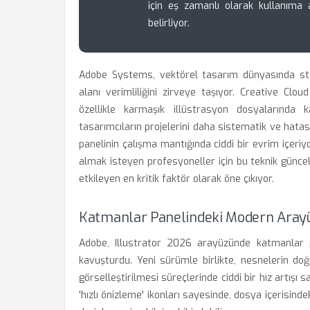
için eş zamanlı olarak kullanıma 
belirliyor.
Adobe Systems, vektörel tasarım dünyasında stan
alanı verimliliğini zirveye taşıyor. Creative Cl
özellikle karmaşık illüstrasyon dosyalarında 
tasarımcıların projelerini daha sistematik ve hatası
panelinin çalışma mantığında ciddi bir evrim içeri
almak isteyen profesyoneller için bu teknik güncell
etkileyen en kritik faktör olarak öne çıkıyor.
Katmanlar Panelindeki Modern Arayüz
Adobe, Illustrator 2026 arayüzünde katmanlar p
kavuşturdu. Yeni sürümle birlikte, nesnelerin do
görselleştirilmesi süreçlerinde ciddi bir hız artışı 
'hızlı önizleme' ikonları sayesinde, dosya içerisin