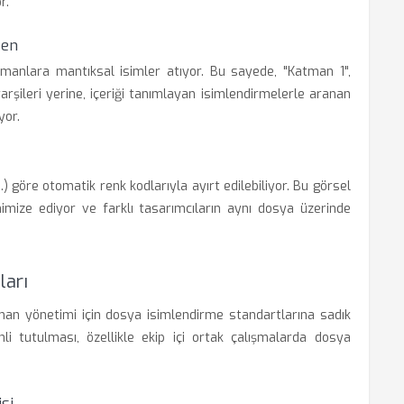
r.
zen
atmanlara mantıksal isimler atıyor. Bu sayede, "Katman 1",
rşileri yerine, içeriği tanımlayan isimlendirmelerle aranan
yor.
.) göre otomatik renk kodlarıyla ayırt edilebiliyor. Bu görsel
imize ediyor ve farklı tasarımcıların aynı dosya üzerinde
ları
man yönetimi için dosya isimlendirme standartlarına sadık
li tutulması, özellikle ekip içi ortak çalışmalarda dosya
si