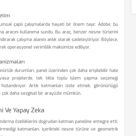
etim
rumsal çaplı çalışmalarda hayati bir önem taşır. Adobe, bu
rma aracını kullanıma sundu. Bu araç, benzer nesne türlerini
ırarak çalışma alanını anlık olarak sadeleştiriyor. Böylece,
ek operasyonel verimlilik maksimize ediliyor.
anizmaları
nürlük durumları, panel üzerinden çok daha erişilebilir hale
devasa projelerde, tek tıkla toplu işlem yapma seçeneği
a hızlandırıyor. Artık katmanları izole etmek, görünürlüğü
k çok daha sezgisel bir arayüzle mümkün.
i Ve Yapay Zeka
andırma özelliklerini doğrudan katman paneline entegre etti.
irmediği katmanları, içerikteki nesne türüne ve geometrik