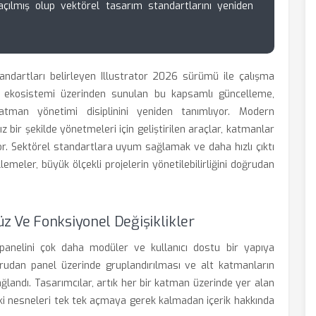
açılmış olup vektörel tasarım standartlarını yeniden
dartları belirleyen Illustrator 2026 sürümü ile çalışma
oud ekosistemi üzerinden sunulan bu kapsamlı güncelleme,
katman yönetimi disiplinini yeniden tanımlıyor. Modern
z bir şekilde yönetmeleri için geliştirilen araçlar, katmanlar
yor. Sektörel standartlara uyum sağlamak ve daha hızlı çıktı
emeler, büyük ölçekli projelerin yönetilebilirliğini doğrudan
 Ve Fonksiyonel Değişiklikler
anelini çok daha modüler ve kullanıcı dostu bir yapıya
ğrudan panel üzerinde gruplandırılması ve alt katmanların
sağlandı. Tasarımcılar, artık her bir katman üzerinde yer alan
deki nesneleri tek tek açmaya gerek kalmadan içerik hakkında