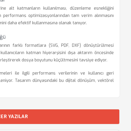
ne alt katmanların kullanılması, düzenleme esnekliğini
ün performans optimizasyonlarından tam verim alınmasını
imini daha efektif kullanmasına olanak tanıyor.
üğü
rının farklı formatlara (SVG, PDF, DXF) dönüştürülmesi
kullanıcıların katman hiyerarşisini dışa aktarım öncesinde
rleştirerek dosya boyutunu küçültmesini tavsiye ediyor.
leri ile ilgili performans verilerinin ve kullanıcı geri
leniyor. Tasarım dünyasındaki bu dijital dönüşüm, vektörel
ER YAZILAR