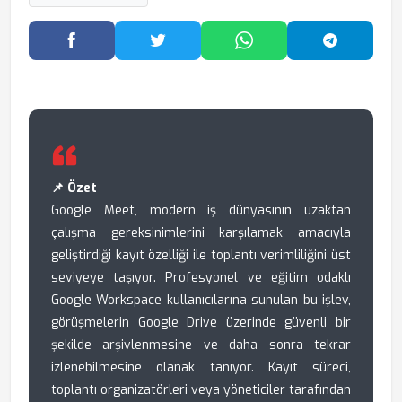
Facebook'ta Paylaş
Twitter'da Paylaş
WhatsApp'ta Paylaş
Telegram
📌 Özet
Google Meet, modern iş dünyasının uzaktan
çalışma gereksinimlerini karşılamak amacıyla
geliştirdiği kayıt özelliği ile toplantı verimliliğini üst
seviyeye taşıyor. Profesyonel ve eğitim odaklı
Google Workspace kullanıcılarına sunulan bu işlev,
görüşmelerin Google Drive üzerinde güvenli bir
şekilde arşivlenmesine ve daha sonra tekrar
izlenebilmesine olanak tanıyor. Kayıt süreci,
toplantı organizatörleri veya yöneticiler tarafından