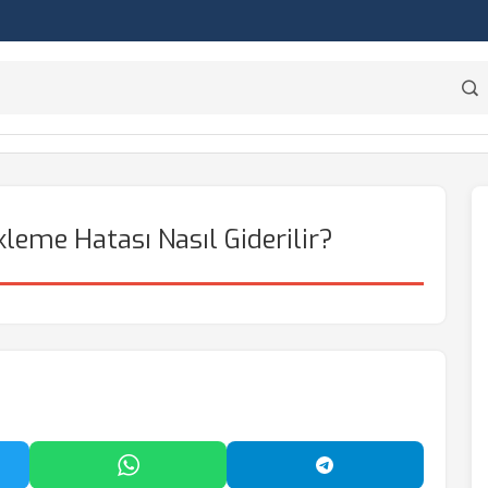
leme Hatası Nasıl Giderilir?
'da Paylaş
WhatsApp'ta Paylaş
Telegram'da Payl