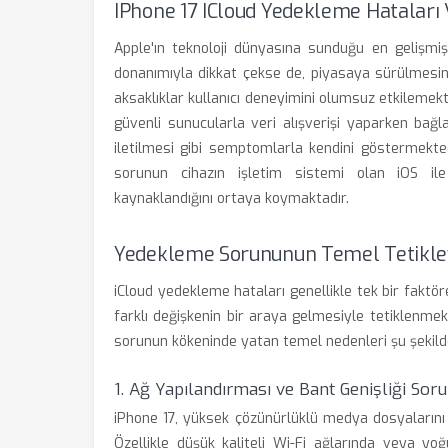
IPhone 17 ICloud Yedekleme Hataları
Apple'ın teknoloji dünyasına sunduğu en gelişmiş
donanımıyla dikkat çekse de, piyasaya sürülmesin
aksaklıklar kullanıcı deneyimini olumsuz etkilemekte
güvenli sunucularla veri alışverişi yaparken bağ
iletilmesi gibi semptomlarla kendini göstermekted
sorunun cihazın işletim sistemi olan iOS ile
kaynaklandığını ortaya koymaktadır.
Yedekleme Sorununun Temel Tetikley
iCloud yedekleme hataları genellikle tek bir faktör
farklı değişkenin bir araya gelmesiyle tetiklenmekt
sorunun kökeninde yatan temel nedenleri şu şekilde s
1. Ağ Yapılandırması ve Bant Genişliği Soru
iPhone 17, yüksek çözünürlüklü medya dosyalarını y
Özellikle düşük kaliteli Wi-Fi ağlarında veya yoğu