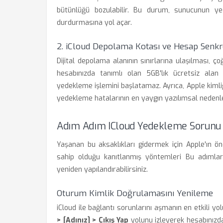
bütünlüğü bozulabilir. Bu durum, sunucunun ye
durdurmasına yol açar.
2. iCloud Depolama Kotası ve Hesap Senk
Dijital depolama alanının sınırlarına ulaşılması, ç
hesabınızda tanımlı olan 5GB'lık ücretsiz alan 
yedekleme işlemini başlatamaz. Ayrıca, Apple kim
yedekleme hatalarının en yaygın yazılımsal nedenler
Adım Adım ICloud Yedekleme Sorunu
Yaşanan bu aksaklıkları gidermek için Apple'ın ön
sahip olduğu kanıtlanmış yöntemleri Bu adımları 
yeniden yapılandırabilirsiniz.
Oturum Kimlik Doğrulamasını Yenileme
iCloud ile bağlantı sorunlarını aşmanın en etkili 
> [Adınız] > Çıkış Yap
yolunu izleyerek hesabınızdan