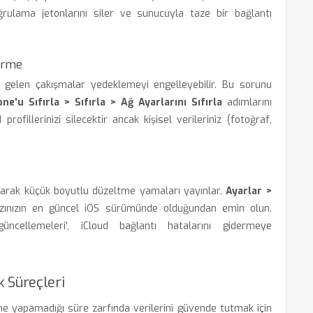
ğrulama jetonlarını siler ve sunucuyla taze bir bağlantı
ürme
gelen çakışmalar yedeklemeyi engelleyebilir. Bu sorunu
e'u Sıfırla > Sıfırla > Ağ Ayarlarını Sıfırla
adımlarını
 profillerinizi silecektir ancak kişisel verileriniz (fotoğraf,
olarak küçük boyutlu düzeltme yamaları yayınlar.
Ayarlar >
ınızın en güncel iOS sürümünde olduğundan emin olun.
üncellemeleri', iCloud bağlantı hatalarını gidermeye
 Süreçleri
eme yapamadığı süre zarfında verilerini güvende tutmak için