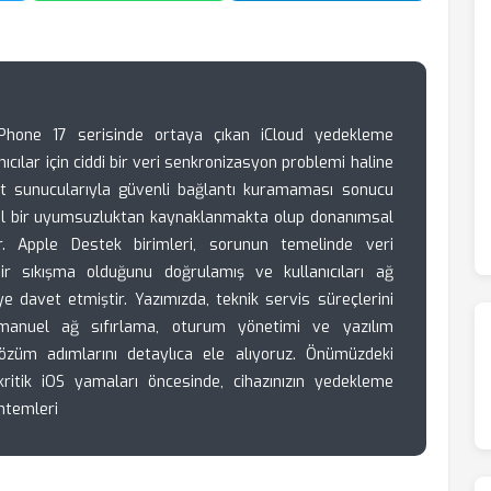
iPhone 17 serisinde ortaya çıkan iCloud yedekleme
nıcılar için ciddi bir veri senkronizasyon problemi haline
ut sunucularıyla güvenli bağlantı kuramaması sonucu
msal bir uyumsuzluktan kaynaklanmakta olup donanımsal
ır. Apple Destek birimleri, sorunun temelinde veri
bir sıkışma olduğunu doğrulamış ve kullanıcıları ağ
e davet etmiştir. Yazımızda, teknik servis süreçlerini
 manuel ağ sıfırlama, oturum yönetimi ve yazılım
özüm adımlarını detaylıca ele alıyoruz. Önümüzdeki
ritik iOS yamaları öncesinde, cihazınızın yedekleme
öntemleri