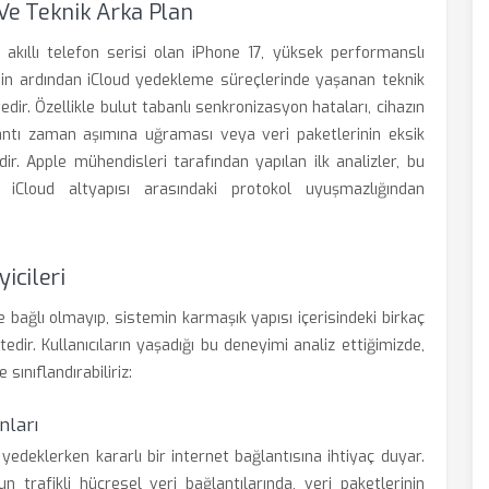
 Ve Teknik Arka Plan
 akıllı telefon serisi olan iPhone 17, yüksek performanslı
in ardından iCloud yedekleme süreçlerinde yaşanan teknik
dir. Özellikle bulut tabanlı senkronizasyon hataları, cihazın
lantı zaman aşımına uğraması veya veri paketlerinin eksik
ir. Apple mühendisleri tarafından yapılan ilk analizler, bu
 iCloud altyapısı arasındaki protokol uyuşmazlığından
icileri
e bağlı olmayıp, sistemin karmaşık yapısı içerisindeki birkaç
edir. Kullanıcıların yaşadığı bu deneyimi analiz ettiğimizde,
ınıflandırabiliriz:
nları
edeklerken kararlı bir internet bağlantısına ihtiyaç duyar.
n trafikli hücresel veri bağlantılarında, veri paketlerinin