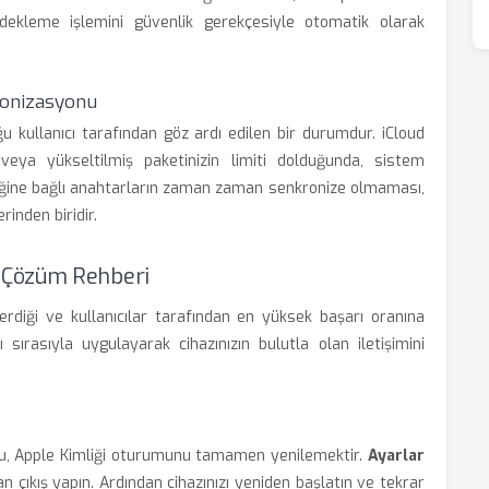
dekleme işlemini güvenlik gerekçesiyle otomatik olarak
ronizasyonu
oğu kullanıcı tarafından göz ardı edilen bir durumdur. iCloud
veya yükseltilmiş paketinizin limiti dolduğunda, sistem
liğine bağlı anahtarların zaman zaman senkronize olmaması,
inden biridir.
 Çözüm Rehberi
erdiği ve kullanıcılar tarafından en yüksek başarı oranına
sırasıyla uygulayarak cihazınızın bulutla olan iletişimini
yolu, Apple Kimliği oturumunu tamamen yenilemektir.
Ayarlar
 çıkış yapın. Ardından cihazınızı yeniden başlatın ve tekrar